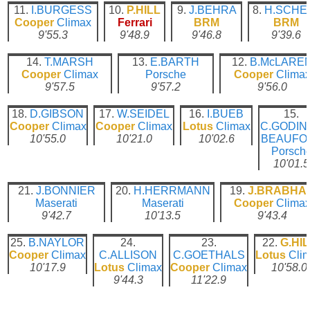
11.
I.BURGESS
10.
P.HILL
9.
J.BEHRA
8.
H.SCHE
Cooper
Climax
Ferrari
BRM
BRM
9'55.3
9'48.9
9'46.8
9'39.6
14.
T.MARSH
13.
E.BARTH
12.
B.McLARE
Cooper
Climax
Porsche
Cooper
Clima
9'57.5
9'57.2
9'56.0
18.
D.GIBSON
17.
W.SEIDEL
16.
I.BUEB
15.
Cooper
Climax
Cooper
Climax
Lotus
Climax
C.GODIN 
10'55.0
10'21.0
10'02.6
BEAUFO
Porsch
10'01.5
21.
J.BONNIER
20.
H.HERRMANN
19.
J.BRABHA
Maserati
Maserati
Cooper
Clima
9'42.7
10'13.5
9'43.4
25.
B.NAYLOR
24.
23.
22.
G.HI
Cooper
Climax
C.ALLISON
C.GOETHALS
Lotus
Cli
10'17.9
Lotus
Climax
Cooper
Climax
10'58.0
9'44.3
11'22.9