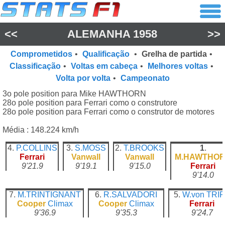
<<
ALEMANHA 1958
>>
Comprometidos
•
Qualificação
•
Grelha de partida
•
Classificação
•
Voltas em cabeça
•
Melhores voltas
•
Volta por volta
•
Campeonato
3o pole position para Mike HAWTHORN
28o pole position para Ferrari como o construtore
28o pole position para Ferrari como o construtor de motores
Média : 148.224 km/h
4.
P.COLLINS
3.
S.MOSS
2.
T.BROOKS
1
.
Ferrari
Vanwall
Vanwall
M.HAWTHO
9'21.9
9'19.1
9'15.0
Ferrari
9'14.0
7.
M.TRINTIGNANT
6.
R.SALVADORI
5.
W.von TRI
Cooper
Climax
Cooper
Climax
Ferrari
9'36.9
9'35.3
9'24.7