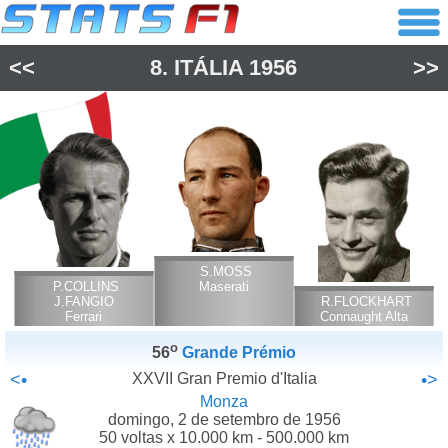
<<
8.
ITÁLIA
1956
>>
S.MOSS
P.COLLINS
Maserati
J.FANGIO
R.FLOCKHART
Ferrari
Connaught Alta
o
56
Grande Prémio
<•
XXVII Gran Premio d'Italia
•>
Monza
domingo, 2 de setembro de 1956
50 voltas x 10.000 km - 500.000 km