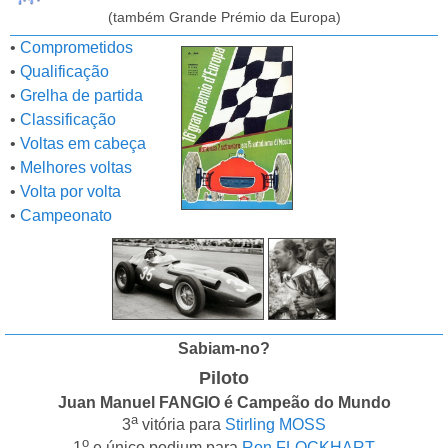
(também Grande Prémio da Europa)
•
Comprometidos
•
Qualificação
•
Grelha de partida
•
Classificação
•
Voltas em cabeça
•
Melhores voltas
•
Volta por volta
•
Campeonato
Sabiam-no?
Piloto
Juan Manuel FANGIO é Campeão do Mundo
a
3
vitória para
Stirling MOSS
o
1
e único podium para
Ron FLOCKHART