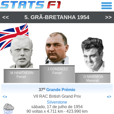
<<
5.
GRÃ-BRETANHA
1954
>>
J.GONZALEZ
M.HAWTHORN
Ferrari
Ferrari
O.MARIMON
Maserati
o
37
Grande Prémio
<•
VII RAC British Grand Prix
•>
Silverstone
sábado, 17 de julho de 1954
90 voltas x 4.711 km - 423.990 km