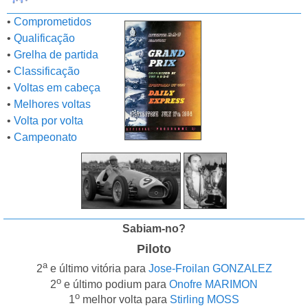
•
Comprometidos
•
Qualificação
•
Grelha de partida
•
Classificação
•
Voltas em cabeça
•
Melhores voltas
•
Volta por volta
•
Campeonato
Sabiam-no?
Piloto
a
2
e último vitória para
Jose-Froilan GONZALEZ
o
2
e último podium para
Onofre MARIMON
o
1
melhor volta para
Stirling MOSS