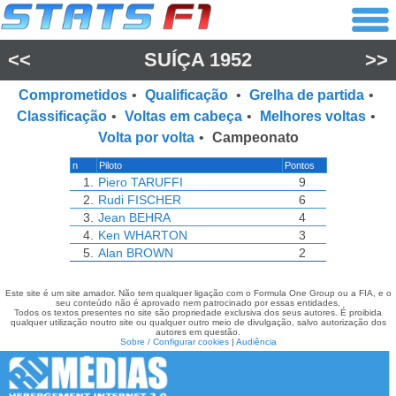
<<
SUÍÇA 1952
>>
Comprometidos
•
Qualificação
•
Grelha de partida
•
Classificação
•
Voltas em cabeça
•
Melhores voltas
•
Volta por volta
•
Campeonato
n
Piloto
Pontos
1.
Piero TARUFFI
9
2.
Rudi FISCHER
6
3.
Jean BEHRA
4
4.
Ken WHARTON
3
5.
Alan BROWN
2
Este site é um site amador. Não tem qualquer ligação com o Formula One Group ou a FIA, e o
seu conteúdo não é aprovado nem patrocinado por essas entidades.
Todos os textos presentes no site são propriedade exclusiva dos seus autores. É proibida
qualquer utilização noutro site ou qualquer outro meio de divulgação, salvo autorização dos
autores em questão.
Sobre / Configurar cookies
|
Audiência