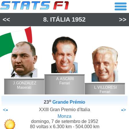
<<
8.
ITÁLIA
1952
>>
A.ASCARI
J.GONZALEZ
Ferrari
Maserati
L.VILLORESI
Ferrari
o
23
Grande Prémio
<•
XXIII Gran Premio d'Italia
•>
Monza
domingo, 7 de setembro de 1952
80 voltas x 6.300 km - 504.000 km