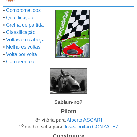
•
Comprometidos
•
Qualificação
•
Grelha de partida
•
Classificação
•
Voltas em cabeça
•
Melhores voltas
•
Volta por volta
•
Campeonato
Sabiam-no?
Piloto
a
8
vitória para
Alberto ASCARI
o
1
melhor volta para
Jose-Froilan GONZALEZ
Construtore