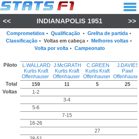
<<
INDIANAPOLIS 1951
>>
Comprometidos
•
Qualificação
•
Grelha de partida
•
Classificação
•
Voltas em cabeça
•
Melhores voltas
•
Volta por volta
•
Campeonato
Piloto
L.WALLARD
J.McGRATH
C.GREEN
J.DAVIES
Kurtis Kraft
Kurtis Kraft
Kurtis Kraft
Pawl
Offenhauser
Offenhauser
Offenhauser
Offenhause
Total
159
11
5
25
Voltas
1-2
3-4
5-6
7-15
16-26
27
28-51