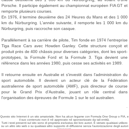
Porsche. Il participe également au championnat européen FIA GT et
remporte plusieurs courses.
En 1976, il termine deuxième des 24 Heures du Mans et des 1 000
km du Nürburgring. L'année suivante, il remporte les 1 000 km du
Nürburgring, puis raccroche son casque.
Parallèlement à sa carrière de pilote, Tim fonde en 1974 l'entreprise
Tiga Race Cars avec Howden Ganley. Cette structure conçoit et
produit près de 400 châssis pour diverses catégories, dont les sport-
prototypes, la Formule Ford et la Formule 3. Tiga devient une
référence dans les années 1980, puis cesse ses activités en 1989.
Il retourne ensuite en Australie et s'investit dans l'administration du
sport automobile. Il devient un acteur clé de la Fédération
australienne de sport automobile (AMF), puis directeur de course
pour le Grand Prix d'Australie, jouant un rôle central dans
l'organisation des épreuves de Formule 1 sur le sol australien.
.
Questo sito Internet è un sito amatoriale. Non ha alcun legame con Formula One Group o FIA, e
il suo contenuto non è né approvato né sponsorizzato da tali entità.
Tutti i testi presenti sul sito sono di proprietà esclusiva dei loro autori. È vietato qualsiasi utilizzo
su un altro sito web o su qualsiasi altro supporto di diffusione senza l'autorizzazione degli autori