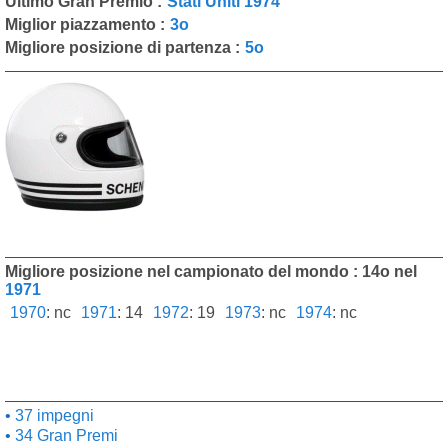
Ultimo Gran Premio :
Stati Uniti 1974
Miglior piazzamento :
3o
Migliore posizione di partenza :
5o
Migliore posizione nel campionato del mondo : 14o nel
1971
1970
:
nc
1971
:
14
1972
:
19
1973
:
nc
1974
:
nc
37 impegni
34 Gran Premi