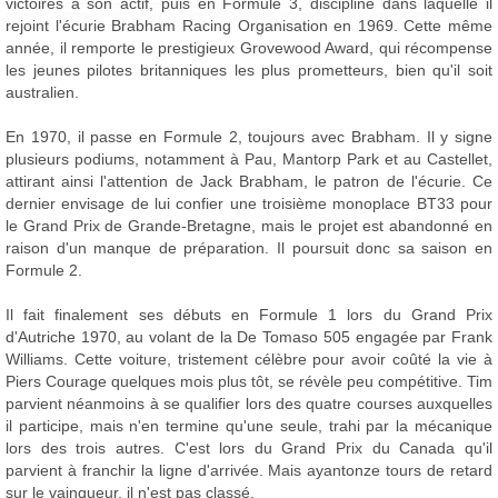
victoires à son actif, puis en Formule 3, discipline dans laquelle il
rejoint l'écurie Brabham Racing Organisation en 1969. Cette même
année, il remporte le prestigieux Grovewood Award, qui récompense
les jeunes pilotes britanniques les plus prometteurs, bien qu'il soit
australien.
En 1970, il passe en Formule 2, toujours avec Brabham. Il y signe
plusieurs podiums, notamment à Pau, Mantorp Park et au Castellet,
attirant ainsi l'attention de Jack Brabham, le patron de l'écurie. Ce
dernier envisage de lui confier une troisième monoplace BT33 pour
le Grand Prix de Grande-Bretagne, mais le projet est abandonné en
raison d'un manque de préparation. Il poursuit donc sa saison en
Formule 2.
Il fait finalement ses débuts en Formule 1 lors du Grand Prix
d'Autriche 1970, au volant de la De Tomaso 505 engagée par Frank
Williams. Cette voiture, tristement célèbre pour avoir coûté la vie à
Piers Courage quelques mois plus tôt, se révèle peu compétitive. Tim
parvient néanmoins à se qualifier lors des quatre courses auxquelles
il participe, mais n'en termine qu'une seule, trahi par la mécanique
lors des trois autres. C'est lors du Grand Prix du Canada qu'il
parvient à franchir la ligne d'arrivée. Mais ayantonze tours de retard
sur le vainqueur, il n'est pas classé.