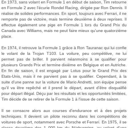
En 1973, sans volant en Formule 1 en début de saison, Tim retourne
en Formule 2 avec l'écurie Rondel Racing, dirigée par Ron Dennis. Il
réalise de solides performances. En sport, toujours avec Ferrari, il ne
remporte pas de victoire, mais termine deuxième à deux reprises. Il
effectue également une pige en Formule 1 lors du Grand Prix du
Canada avec Williams, mais ne peut faire mieux qu'une quatorzième
place.
En 1974, il retrouve la Formule 1 grâce à Ron Tauranac qui lui confie
le volant de la Trojan T103. La voiture, peu compétitive, ne lui
permet pas de briller. Il parvient néanmoins à se qualifier pour
plusieurs Grands Prix et termine dixième en Belgique et en Autriche.
En fin de saison, il est engagé par Lotus pour le Grand Prix des
Etats-Unis, mais il ne parvient pas à se qualifier. Cependant, à la
suite d'une panne sur la voiture de Mario Andretti, son équipe pense
qu'il va être repêché et il prend le départ, avant d'être disqualifié
pour départ illégal. Déçu par les résultats et les opportunités limitées,
Tim décide de se retirer de la Formule 1 à l'issue de cette saison.
Il se consacre alors aux courses d'endurance et à des projets
techniques. Il devient un pilote reconnu dans les compétitions de
voitures de sport, notamment avec Porsche et Ferrari. En 1975, il se
classe deuxième des 1 000 km du Nürburgring, au volant d'une