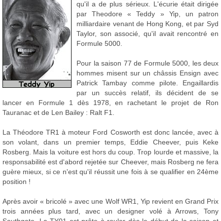
qu'il a de plus sérieux. L'écurie était dirigée
par Theodore « Teddy » Yip, un patron
milliardaire venant de Hong Kong, et par Syd
Taylor, son associé, qu'il avait rencontré en
Formule 5000.
Pour la saison 77 de Formule 5000, les deux
hommes misent sur un châssis Ensign avec
Patrick Tambay comme pilote. Engaillardis
par un succès relatif, ils décident de se
lancer en Formule 1 dès 1978, en rachetant le projet de Ron
Tauranac et de Len Bailey : Ralt F1.
La Théodore TR1 à moteur Ford Cosworth est donc lancée, avec à
son volant, dans un premier temps, Eddie Cheever, puis Keke
Rosberg. Mais la voiture est hors du coup. Trop lourde et massive, la
responsabilité est d'abord rejetée sur Cheever, mais Rosberg ne fera
guère mieux, si ce n'est qu'il réussit une fois à se qualifier en 24ème
position !
Après avoir « bricolé » avec une Wolf WR1, Yip revient en Grand Prix
trois années plus tard, avec un designer volé à Arrows, Tony