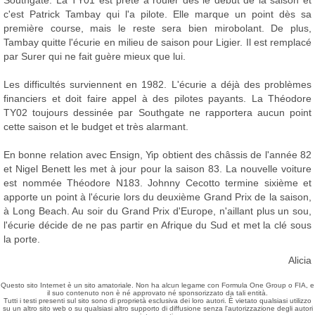
Southgate. La TY01 est prête à rouler dès le début de la saison et
c'est Patrick Tambay qui l'a pilote. Elle marque un point dès sa
première course, mais le reste sera bien mirobolant. De plus,
Tambay quitte l'écurie en milieu de saison pour Ligier. Il est remplacé
par Surer qui ne fait guère mieux que lui.
Les difficultés surviennent en 1982. L'écurie a déjà des problèmes
financiers et doit faire appel à des pilotes payants. La Théodore
TY02 toujours dessinée par Southgate ne rapportera aucun point
cette saison et le budget et très alarmant.
En bonne relation avec Ensign, Yip obtient des châssis de l'année 82
et Nigel Benett les met à jour pour la saison 83. La nouvelle voiture
est nommée Théodore N183. Johnny Cecotto termine sixième et
apporte un point à l'écurie lors du deuxième Grand Prix de la saison,
à Long Beach. Au soir du Grand Prix d'Europe, n'aillant plus un sou,
l'écurie décide de ne pas partir en Afrique du Sud et met la clé sous
la porte.
Alicia
Questo sito Internet è un sito amatoriale. Non ha alcun legame con Formula One Group o FIA, e
il suo contenuto non è né approvato né sponsorizzato da tali entità.
Tutti i testi presenti sul sito sono di proprietà esclusiva dei loro autori. È vietato qualsiasi utilizzo
su un altro sito web o su qualsiasi altro supporto di diffusione senza l'autorizzazione degli autori