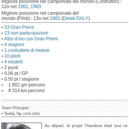
Migliore posizione nel campionato del mondo (Costruttori) :
12o nel
1981
,
1983
Migliore posizione nel campionato del
mondo (Piloti) : 13o nel
1982
(
Derek DALY
)
33 Gran Premi
23 non partecipazioni
Albo d'oro con Gran Premi
4 stagioni
1 costruttore di motore
10 piloti
4 modelli
2 punti
0.06 pt / GP
0.50 pt / stagione
1 802 giri percorsi
8 314 km percorsi
Team Principal :
• Teddy Yip
(1978-1983)
Au départ, le projet Theodore était tout ce