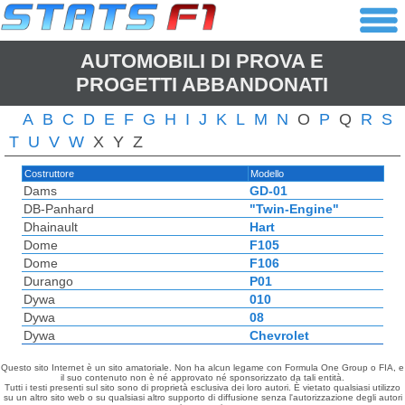
AUTOMOBILI DI PROVA E
PROGETTI ABBANDONATI
A
B
C
D
E
F
G
H
I
J
K
L
M
N
O
P
Q
R
S
T
U
V
W
X
Y
Z
Costruttore
Modello
Dams
GD-01
DB-Panhard
"Twin-Engine"
Dhainault
Hart
Dome
F105
Dome
F106
Durango
P01
Dywa
010
Dywa
08
Dywa
Chevrolet
Questo sito Internet è un sito amatoriale. Non ha alcun legame con Formula One Group o FIA, e
il suo contenuto non è né approvato né sponsorizzato da tali entità.
Tutti i testi presenti sul sito sono di proprietà esclusiva dei loro autori. È vietato qualsiasi utilizzo
su un altro sito web o su qualsiasi altro supporto di diffusione senza l'autorizzazione degli autori