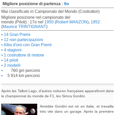
Migliore posizione di partenza :
6o
Mai classificato in Campionato del Mondo (Costruttori)
Migliore posizione nel campionato del
mondo (Piloti) : 17o nel
1950
(
Robert MANZON
),
1952
(
Maurice TRINTIGNANT
)
14 Gran Premi
12 non partecipazioni
Albo d'oro con Gran Premi
4 stagioni
1 costruttore di motore
14 piloti
2 modelli
760 giri percorsi
5 914 km percorsi
Après les Talbot Lago, d'autres voitures françaises apparaîtront dans
le championnat du monde de F1, les Simca Gordini.
Amédée Gordini est né en Italie, et travailla
très vite dans un garage. Après la première