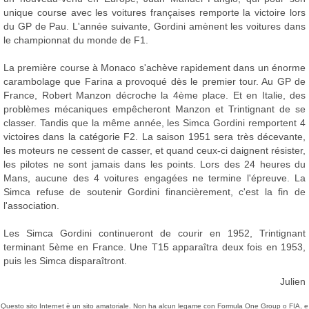
unique course avec les voitures françaises remporte la victoire lors
du GP de Pau. L'année suivante, Gordini amènent les voitures dans
le championnat du monde de F1.
La première course à Monaco s'achève rapidement dans un énorme
carambolage que Farina a provoqué dès le premier tour. Au GP de
France, Robert Manzon décroche la 4ème place. Et en Italie, des
problèmes mécaniques empêcheront Manzon et Trintignant de se
classer. Tandis que la même année, les Simca Gordini remportent 4
victoires dans la catégorie F2. La saison 1951 sera très décevante,
les moteurs ne cessent de casser, et quand ceux-ci daignent résister,
les pilotes ne sont jamais dans les points. Lors des 24 heures du
Mans, aucune des 4 voitures engagées ne termine l'épreuve. La
Simca refuse de soutenir Gordini financièrement, c'est la fin de
l'association.
Les Simca Gordini continueront de courir en 1952, Trintignant
terminant 5ème en France. Une T15 apparaîtra deux fois en 1953,
puis les Simca disparaîtront.
Julien
Questo sito Internet è un sito amatoriale. Non ha alcun legame con Formula One Group o FIA, e