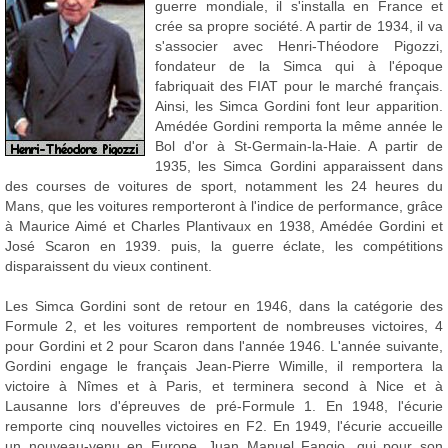
guerre mondiale, il s'installa en France et
crée sa propre société. A partir de 1934, il va
s'associer avec Henri-Théodore Pigozzi,
fondateur de la Simca qui à l'époque
fabriquait des FIAT pour le marché français.
Ainsi, les Simca Gordini font leur apparition.
Amédée Gordini remporta la même année le
Bol d'or à St-Germain-la-Haie. A partir de
1935, les Simca Gordini apparaissent dans
des courses de voitures de sport, notamment les 24 heures du
Mans, que les voitures remporteront à l'indice de performance, grâce
à Maurice Aimé et Charles Plantivaux en 1938, Amédée Gordini et
José Scaron en 1939. puis, la guerre éclate, les compétitions
disparaissent du vieux continent.
Les Simca Gordini sont de retour en 1946, dans la catégorie des
Formule 2, et les voitures remportent de nombreuses victoires, 4
pour Gordini et 2 pour Scaron dans l'année 1946. L'année suivante,
Gordini engage le français Jean-Pierre Wimille, il remportera la
victoire à Nîmes et à Paris, et terminera second à Nice et à
Lausanne lors d'épreuves de pré-Formule 1. En 1948, l'écurie
remporte cinq nouvelles victoires en F2. En 1949, l'écurie accueille
un nouveau-venu en Europe, Juan Manuel Fangio, qui pour son