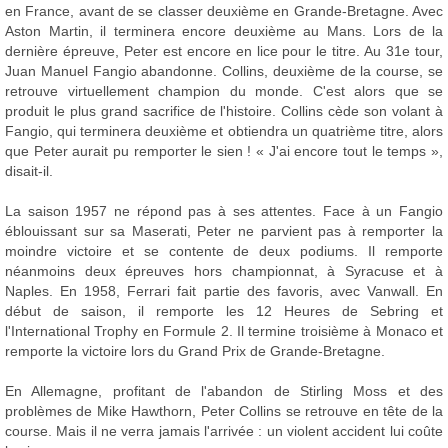
en France, avant de se classer deuxième en Grande-Bretagne. Avec
Aston Martin, il terminera encore deuxième au Mans. Lors de la
dernière épreuve, Peter est encore en lice pour le titre. Au 31e tour,
Juan Manuel Fangio abandonne. Collins, deuxième de la course, se
retrouve virtuellement champion du monde. C'est alors que se
produit le plus grand sacrifice de l'histoire. Collins cède son volant à
Fangio, qui terminera deuxième et obtiendra un quatrième titre, alors
que Peter aurait pu remporter le sien ! « J'ai encore tout le temps »,
disait-il.
La saison 1957 ne répond pas à ses attentes. Face à un Fangio
éblouissant sur sa Maserati, Peter ne parvient pas à remporter la
moindre victoire et se contente de deux podiums. Il remporte
néanmoins deux épreuves hors championnat, à Syracuse et à
Naples. En 1958, Ferrari fait partie des favoris, avec Vanwall. En
début de saison, il remporte les 12 Heures de Sebring et
l'International Trophy en Formule 2. Il termine troisième à Monaco et
remporte la victoire lors du Grand Prix de Grande-Bretagne.
En Allemagne, profitant de l'abandon de Stirling Moss et des
problèmes de Mike Hawthorn, Peter Collins se retrouve en tête de la
course. Mais il ne verra jamais l'arrivée : un violent accident lui coûte