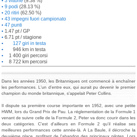
3 vittorie
(9.38 %)
9 podi
(28.13 %)
20 ritiri
(62.50 %)
43 impegni fuori campionato
47 punti
1.47 pt / GP
6.71 pt / stagione
127 giri in testa
946 km in testa
1 400 giri percorsi
8 722 km percorsi
Dans les années 1950, les Britanniques ont commencé à enchaîner
les performances. L'un d'entre eux, qui aurait pu devenir le premier
champion du monde britannique, s'appelait Peter Collins.
Il dispute sa première course importante en 1952, avec une petite
HWM, lors du Grand Prix de Pau. La réglementation de la Formule 1
venant de suivre celle de la Formule 2, Peter va donc courir dans les
deux catégories. C'est d'ailleurs en Formule 2 qu'il réalise ses
meilleures performances cette année-là. A La Baule, il décroche la
deuxième place, profitant de l'abandon des principaux pilotes. Lors