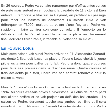
En 26 courses, Pedro va se faire remarquer par d'effrayantes sorties
de piste mais surtout en empochant la bagatelle de 11 victoires! Bien
entendu il remporte le titre sur sa Reynard, en profitant au passage
pour rafler les Masters de Zandvoort. La saison 1993 le voit
débarquer en F3000, toujours au volant d'une Reynard. Pedro va,
rapidement, faire admirer son coup de volant. Il l'emporte sur le
difficile circuit de Pau et prend la deuxième place au classement
final, derrière Olivier Panis, intraitable au volant de sa DAMS.
En F1 avec Lotus
Mais cette saison voit aussi Pedro arriver en F1. Alessandro Zanardi,
accidenté à Spa, doit laisser sa place et l'écurie Lotus choisit le jeune
pilote lusitanien pour pallier ce forfait. Pedro a donc quatre courses
pour faire ses preuves dans la discipline reine. Quatre courses et
trois accidents plus tard, Pedro voit son contrat renouvelé pour la
saison suivante.
Mais la "chance" qui lui avait offert ce volant va le lui reprendre en
1994. Au cours d'essais privés à Silverstone, la Lotus de Pedro perd
son aileron arrière et se voit projeter au-delà des balustrades... La
saison de Pedro, durement touché aux jambes, est finie et il sera
remplacé par ... Alessandro Zanardi ! A noter également que Pedro