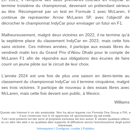
termine troisième du championnat, devenant un prétendant sérieux
au titre. Récompensé par un test en Formule 1 avec McLaren, il
continue de représenter Arrow McLaren SP, avec l'objectif de
décrocher le championnat IndyCar pour envisager un futur en F1.
Malheureusement, malgré deux victoires en 2022, il ne termine qu'à
la septième place du classement IndyCar en 2023, mais cette fois
sans victoire. Ces mêmes années, il participe aux essais libres du
vendredi matin lors du Grand Prix d'Abou Dhabi pour le compte de
McLaren F1 afin de répondre aux obligations des écuries de faire
courir un jeune pilote sur le circuit de leur choix.
L'année 2024 est une fois de plus une saison en demi-teinte au
classement du championnat IndyCar où il termine cinquième, malgré
ses trois victoires. Il participe de nouveau à des essais libres avec
McLaren, mais cette fois devant son public, à Mexico.
Williams
Questo sito Internet è un sito amatoriale. Non ha alcun legame con Formula One Group o FIA, e
il suo contenuto non è né approvato né sponsorizzato da tali entità.
Tutti i testi presenti sul sito sono di proprietà esclusiva dei loro autori. È vietato qualsiasi utilizzo
su un altro sito web o su qualsiasi altro supporto di diffusione senza l'autorizzazione degli autori
interessati.
Informazioni / Configura i cookie
|
Pubblico