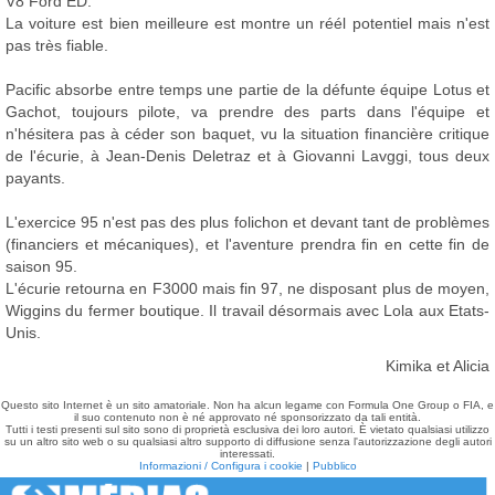
V8 Ford ED.
La voiture est bien meilleure est montre un réél potentiel mais n'est
pas très fiable.
Pacific absorbe entre temps une partie de la défunte équipe Lotus et
Gachot, toujours pilote, va prendre des parts dans l'équipe et
n'hésitera pas à céder son baquet, vu la situation financière critique
de l'écurie, à Jean-Denis Deletraz et à Giovanni Lavggi, tous deux
payants.
L'exercice 95 n'est pas des plus folichon et devant tant de problèmes
(financiers et mécaniques), et l'aventure prendra fin en cette fin de
saison 95.
L'écurie retourna en F3000 mais fin 97, ne disposant plus de moyen,
Wiggins du fermer boutique. Il travail désormais avec Lola aux Etats-
Unis.
Kimika et Alicia
Questo sito Internet è un sito amatoriale. Non ha alcun legame con Formula One Group o FIA, e
il suo contenuto non è né approvato né sponsorizzato da tali entità.
Tutti i testi presenti sul sito sono di proprietà esclusiva dei loro autori. È vietato qualsiasi utilizzo
su un altro sito web o su qualsiasi altro supporto di diffusione senza l'autorizzazione degli autori
interessati.
Informazioni / Configura i cookie
|
Pubblico