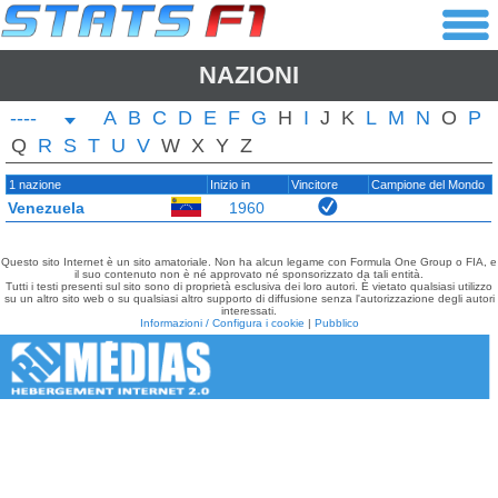
NAZIONI
----
A
B
C
D
E
F
G
H
I
J
K
L
M
N
O
P
Q
R
S
T
U
V
W
X
Y
Z
1 nazione
Inizio in
Vincitore
Campione del Mondo
Venezuela
1960
Questo sito Internet è un sito amatoriale. Non ha alcun legame con Formula One Group o FIA, e
il suo contenuto non è né approvato né sponsorizzato da tali entità.
Tutti i testi presenti sul sito sono di proprietà esclusiva dei loro autori. È vietato qualsiasi utilizzo
su un altro sito web o su qualsiasi altro supporto di diffusione senza l'autorizzazione degli autori
interessati.
Informazioni / Configura i cookie
|
Pubblico