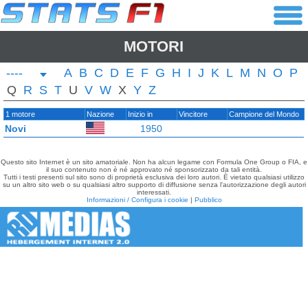
MOTORI
----
A
B
C
D
E
F
G
H
I
J
K
L
M
N
O
P
Q
R
S
T
U
V
W
X
Y
Z
1 motore
Nazione
Inizio in
Vincitore
Campione del Mondo
Novi
1950
Questo sito Internet è un sito amatoriale. Non ha alcun legame con Formula One Group o FIA, e
il suo contenuto non è né approvato né sponsorizzato da tali entità.
Tutti i testi presenti sul sito sono di proprietà esclusiva dei loro autori. È vietato qualsiasi utilizzo
su un altro sito web o su qualsiasi altro supporto di diffusione senza l'autorizzazione degli autori
interessati.
Informazioni / Configura i cookie
|
Pubblico