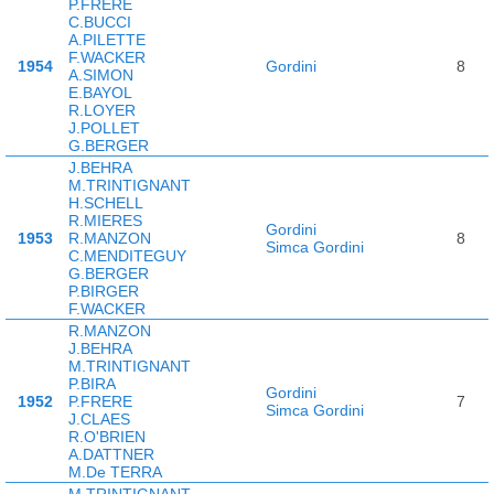
P.FRERE
C.BUCCI
A.PILETTE
F.WACKER
1954
Gordini
8
A.SIMON
E.BAYOL
R.LOYER
J.POLLET
G.BERGER
J.BEHRA
M.TRINTIGNANT
H.SCHELL
R.MIERES
Gordini
1953
R.MANZON
8
Simca Gordini
C.MENDITEGUY
G.BERGER
P.BIRGER
F.WACKER
R.MANZON
J.BEHRA
M.TRINTIGNANT
P.BIRA
Gordini
1952
P.FRERE
7
Simca Gordini
J.CLAES
R.O'BRIEN
A.DATTNER
M.De TERRA