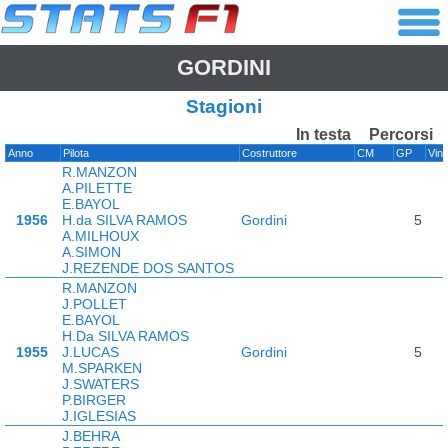
GORDINI
Stagioni
In testa
Percorsi
Anno
Pilota
Costruttore
CM
GP
Vin
R.MANZON
A.PILETTE
E.BAYOL
1956
H.da SILVA RAMOS
Gordini
5
A.MILHOUX
A.SIMON
J.REZENDE DOS SANTOS
R.MANZON
J.POLLET
E.BAYOL
H.Da SILVA RAMOS
1955
J.LUCAS
Gordini
5
M.SPARKEN
J.SWATERS
P.BIRGER
J.IGLESIAS
J.BEHRA