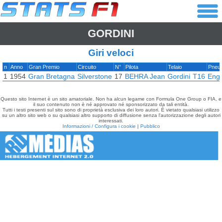
GORDINI
Giri veloci
n
Anno
Gran Premio
Circuito
N°
Pilota
Telaio
Pneum
1
1954
Gran Bretagna
Silverstone
17
BEHRA Jean
Gordini
T16
Engl
Questo sito Internet è un sito amatoriale. Non ha alcun legame con Formula One Group o FIA, e
il suo contenuto non è né approvato né sponsorizzato da tali entità.
Tutti i testi presenti sul sito sono di proprietà esclusiva dei loro autori. È vietato qualsiasi utilizzo
su un altro sito web o su qualsiasi altro supporto di diffusione senza l'autorizzazione degli autori
interessati.
Informazioni / Configura i cookie
|
Pubblico