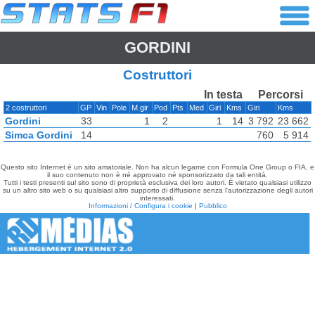
GORDINI
Costruttori
In testa
Percorsi
2 costruttori
GP
Vin
Pole
M.gir
Pod
Pts
Med
Giri
Kms
Giri
Kms
Gordini
33
1
2
1
14
3 792
23 662
Simca Gordini
14
760
5 914
Questo sito Internet è un sito amatoriale. Non ha alcun legame con Formula One Group o FIA, e
il suo contenuto non è né approvato né sponsorizzato da tali entità.
Tutti i testi presenti sul sito sono di proprietà esclusiva dei loro autori. È vietato qualsiasi utilizzo
su un altro sito web o su qualsiasi altro supporto di diffusione senza l'autorizzazione degli autori
interessati.
Informazioni / Configura i cookie
|
Pubblico