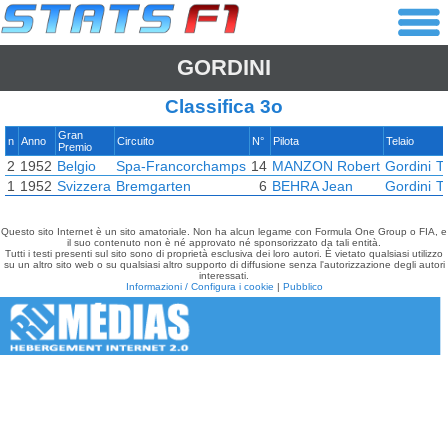
GORDINI
Classifica 3o
Gran
n
Anno
Circuito
N°
Pilota
Telaio
Premio
2
1952
Belgio
Spa-Francorchamps
14
MANZON Robert
Gordini
T
1
1952
Svizzera
Bremgarten
6
BEHRA Jean
Gordini
T
Questo sito Internet è un sito amatoriale. Non ha alcun legame con Formula One Group o FIA, e
il suo contenuto non è né approvato né sponsorizzato da tali entità.
Tutti i testi presenti sul sito sono di proprietà esclusiva dei loro autori. È vietato qualsiasi utilizzo
su un altro sito web o su qualsiasi altro supporto di diffusione senza l'autorizzazione degli autori
interessati.
Informazioni / Configura i cookie
|
Pubblico