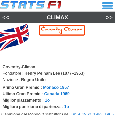
<<
CLIMAX
>>
Coventry-Climax
Fondatore :
Henry Pelham Lee (1877–1953)
Nazione :
Regno Unito
Primo Gran Premio :
Monaco 1957
Ultimo Gran Premio :
Canada 1969
Miglior piazzamento :
1o
Migliore posizione di partenza :
1o
Campione del Mondo (Costruttori) nel
1959
,
1960
,
1963
,
1965