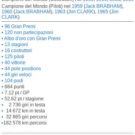
Campione del Mondo (Piloti) nel
1959
(
Jack BRABHAM
),
1960
(
Jack BRABHAM
),
1963
(
Jim CLARK
),
1965
(
Jim
CLARK
)
96 Gran Premi
120 non partecipazioni
Albo d'oro con Gran Premi
13 stagioni
16 costruttori
125 piloti
40 vittorie
44 pole positions
44 giri veloci
104 podi
684 punti
7.12 pt / GP
52.62 pt / stagione
2 736 giri in testa
14 672 km in testa
32 865 giri percorsi
182 578 km percorsi