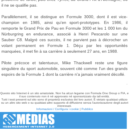
il ne se qualifie pas.
Parallèlement, il se distingue en Formule 3000, dont il est vice-
champion en 1985, ainsi qu'en sport-prototypes. En 1986, il
remporte le Grand Prix de Pau en Formule 3000 et les 1 000 km du
Nürburgring en endurance, associé à Henri Pescarolo sur une
Sauber C8. Malgré ces succès, il ne parvient pas à décrocher un
volant permanent en Formule 1. Déçu par les opportunités
manquées, il met fin à sa carrière à seulement 27 ans, en 1988.
Pilote précoce et talentueux, Mike Thackwell reste une figure
singulière du sport automobile, souvent cité comme l'un des grands
espoirs de la Formule 1 dont la carrière n'a jamais vraiment décollé.
.
Questo sito Internet è un sito amatoriale. Non ha alcun legame con Formula One Group o FIA, e
il suo contenuto non è né approvato né sponsorizzato da tali entità.
Tutti i testi presenti sul sito sono di proprietà esclusiva dei loro autori. È vietato qualsiasi utilizzo
su un altro sito web o su qualsiasi altro supporto di diffusione senza l'autorizzazione degli autori
interessati.
Informazioni / Configura i cookie
|
Pubblico