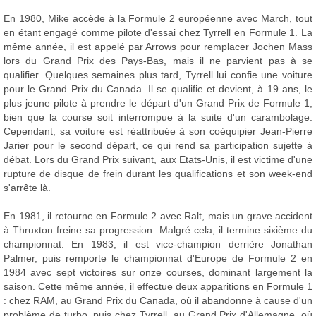
En 1980, Mike accède à la Formule 2 européenne avec March, tout
en étant engagé comme pilote d'essai chez Tyrrell en Formule 1. La
même année, il est appelé par Arrows pour remplacer Jochen Mass
lors du Grand Prix des Pays-Bas, mais il ne parvient pas à se
qualifier. Quelques semaines plus tard, Tyrrell lui confie une voiture
pour le Grand Prix du Canada. Il se qualifie et devient, à 19 ans, le
plus jeune pilote à prendre le départ d'un Grand Prix de Formule 1,
bien que la course soit interrompue à la suite d'un carambolage.
Cependant, sa voiture est réattribuée à son coéquipier Jean-Pierre
Jarier pour le second départ, ce qui rend sa participation sujette à
débat. Lors du Grand Prix suivant, aux Etats-Unis, il est victime d'une
rupture de disque de frein durant les qualifications et son week-end
s'arrête là.
En 1981, il retourne en Formule 2 avec Ralt, mais un grave accident
à Thruxton freine sa progression. Malgré cela, il termine sixième du
championnat. En 1983, il est vice-champion derrière Jonathan
Palmer, puis remporte le championnat d'Europe de Formule 2 en
1984 avec sept victoires sur onze courses, dominant largement la
saison. Cette même année, il effectue deux apparitions en Formule 1
: chez RAM, au Grand Prix du Canada, où il abandonne à cause d'un
problème de turbo, puis chez Tyrrell, au Grand Prix d'Allemagne, où