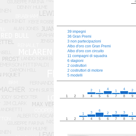
39 impegni
36 Gran Premi
3 non partecipazioni
Albo d'oro con Gran Premi
Albo d'oro con circuito
11 compagni di squadra
6 stagioni
2 costruttori
2 costruttori di motore
5 modelli
4
4
2
2
1
1
1
2
3
4
5
6
7
8
9
6
3
3
3
2
1
1
1
2
3
4
5
6
7
8
9