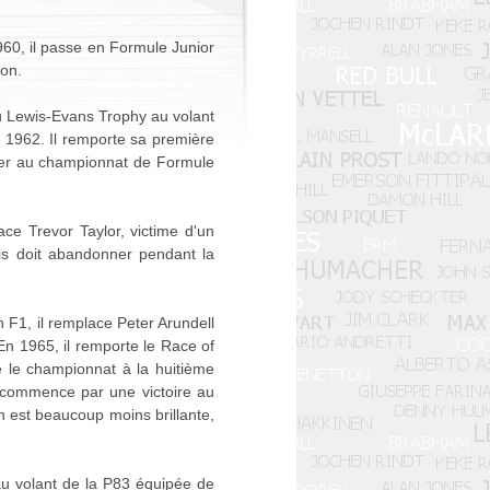
960, il passe en Formule Junior
ton.
du Lewis-Evans Trophy au volant
r 1962. Il remporte sa première
iper au championnat de Formule
ce Trevor Taylor, victime d'un
ais doit abandonner pendant la
 F1, il remplace Peter Arundell
n 1965, il remporte le Race of
 le championnat à la huitième
6 commence par une victoire au
n est beaucoup moins brillante,
au volant de la P83 équipée de