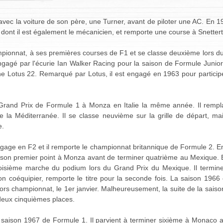
vec la voiture de son père, une Turner, avant de piloter une AC. En 1
, dont il est également le mécanicien, et remporte une course à Snetter
ampionnat, à ses premières courses de F1 et se classe deuxième lors 
ngagé par l'écurie Ian Walker Racing pour la saison de Formule Junio
une Lotus 22. Remarqué par Lotus, il est engagé en 1963 pour partic
Grand Prix de Formule 1 à Monza en Italie la même année. Il rempla
e la Méditerranée. Il se classe neuvième sur la grille de départ, m
e.
ngage en F2 et il remporte le championnat britannique de Formule 2. En
son premier point à Monza avant de terminer quatrième au Mexique. E
oisième marche du podium lors du Grand Prix du Mexique. Il termine
son coéquipier, remporte le titre pour la seconde fois. La saison 196
ors championnat, le 1er janvier. Malheureusement, la suite de la saiso
deux cinquièmes places.
a saison 1967 de Formule 1. Il parvient à terminer sixième à Monaco 