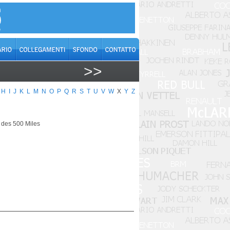
>>
H
I
J
K
L
M
N
O
P
Q
R
S
T
U
V
W
X
Y
Z
s des 500 Miles