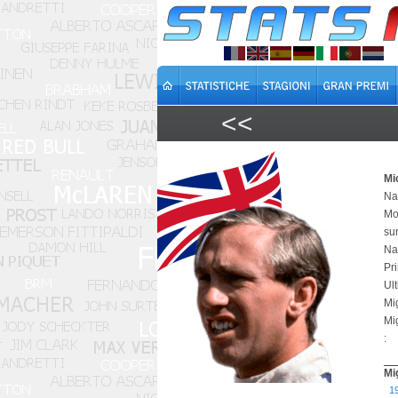
<<
Mi
Na
Mo
su
Na
Pr
Ul
Mi
Mi
:
Mi
1