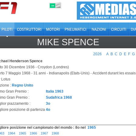
OFF
ON
MIKE SPENCE
2026
A
B
C
D
E
F
G
chael Henderson Spence
to 30 Dicembre 1936 - Croydon (Londres)
rto 7 Maggio 1968 - 31 anni - Indianapolis (Etats-Unis) - Accident durant les essai
r Lotus
zione :
Regno Unito
imo Gran Premio :
Italia 1963
timo Gran Premio :
Sudafrica 1968
glior piazzamento :
3o
gliore posizione di partenza
4o
gliore posizione nel campionato del mondo : 8o nel
1965
963
1964
1965
1966
1967
1968