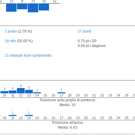
nc
12
8
13
10
nc
1 podio
(2.78 %)
27 punti
18 ritiri
(50.00 %)
0.75 pt / GP
4.50 pt / stagione
21 impegni fuori campionato
8
5
4
3
1
1
10
11
12
13
14
15
16
17
18
19
20
21
22
23
24
25
2
Posizione sulla griglia di partenza
Media: 10
1
1
10
11
12
13
14
15
16
17
18
19
20
21
22
23
24
25
2
Posizione all'arrivo
Media: 6,43