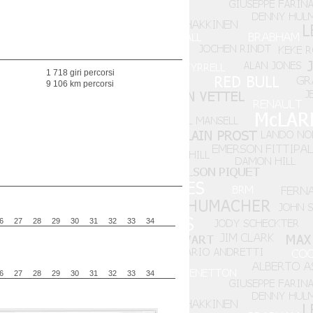
1 718 giri percorsi
9 106 km percorsi
6
27
28
29
30
31
32
33
34
6
27
28
29
30
31
32
33
34