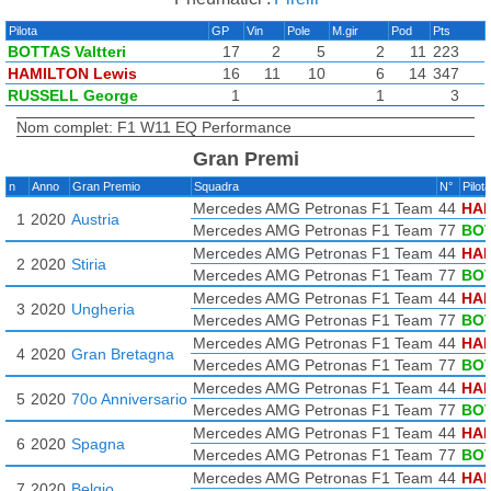
Pilota
GP
Vin
Pole
M.gir
Pod
Pts
BOTTAS Valtteri
17
2
5
2
11
223
HAMILTON Lewis
16
11
10
6
14
347
RUSSELL George
1
1
3
Nom complet: F1 W11 EQ Performance
Gran Premi
n
Anno
Gran Premio
Squadra
N°
Pilot
Mercedes AMG Petronas F1 Team
44
HAM
1
2020
Austria
Mercedes AMG Petronas F1 Team
77
BOT
Mercedes AMG Petronas F1 Team
44
HAM
2
2020
Stiria
Mercedes AMG Petronas F1 Team
77
BOT
Mercedes AMG Petronas F1 Team
44
HAM
3
2020
Ungheria
Mercedes AMG Petronas F1 Team
77
BOT
Mercedes AMG Petronas F1 Team
44
HAM
4
2020
Gran Bretagna
Mercedes AMG Petronas F1 Team
77
BOT
Mercedes AMG Petronas F1 Team
44
HAM
5
2020
70o Anniversario
Mercedes AMG Petronas F1 Team
77
BOT
Mercedes AMG Petronas F1 Team
44
HAM
6
2020
Spagna
Mercedes AMG Petronas F1 Team
77
BOT
Mercedes AMG Petronas F1 Team
44
HAM
7
2020
Belgio