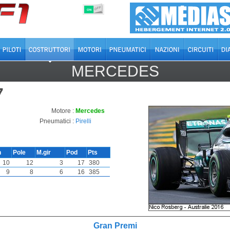
OFF
ON
MERCEDES
7
Motore :
Mercedes
Pneumatici :
Pirelli
n
Pole
M.gir
Pod
Pts
10
12
3
17
380
9
8
6
16
385
Gran Premi