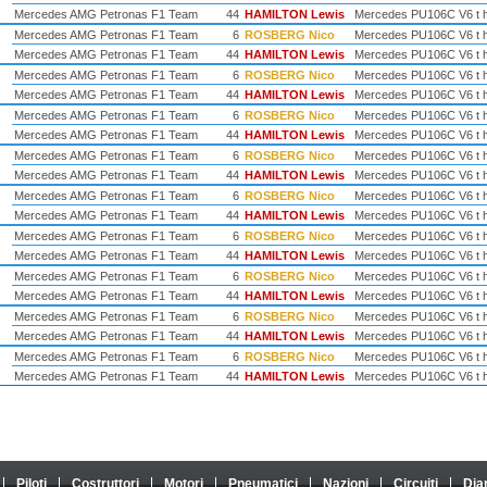
Mercedes AMG Petronas F1 Team
44
HAMILTON Lewis
Mercedes PU106C V6 t 
Mercedes AMG Petronas F1 Team
6
ROSBERG Nico
Mercedes PU106C V6 t 
Mercedes AMG Petronas F1 Team
44
HAMILTON Lewis
Mercedes PU106C V6 t 
Mercedes AMG Petronas F1 Team
6
ROSBERG Nico
Mercedes PU106C V6 t 
Mercedes AMG Petronas F1 Team
44
HAMILTON Lewis
Mercedes PU106C V6 t 
Mercedes AMG Petronas F1 Team
6
ROSBERG Nico
Mercedes PU106C V6 t 
Mercedes AMG Petronas F1 Team
44
HAMILTON Lewis
Mercedes PU106C V6 t 
Mercedes AMG Petronas F1 Team
6
ROSBERG Nico
Mercedes PU106C V6 t 
Mercedes AMG Petronas F1 Team
44
HAMILTON Lewis
Mercedes PU106C V6 t 
Mercedes AMG Petronas F1 Team
6
ROSBERG Nico
Mercedes PU106C V6 t 
Mercedes AMG Petronas F1 Team
44
HAMILTON Lewis
Mercedes PU106C V6 t 
Mercedes AMG Petronas F1 Team
6
ROSBERG Nico
Mercedes PU106C V6 t 
Mercedes AMG Petronas F1 Team
44
HAMILTON Lewis
Mercedes PU106C V6 t 
Mercedes AMG Petronas F1 Team
6
ROSBERG Nico
Mercedes PU106C V6 t 
Mercedes AMG Petronas F1 Team
44
HAMILTON Lewis
Mercedes PU106C V6 t 
Mercedes AMG Petronas F1 Team
6
ROSBERG Nico
Mercedes PU106C V6 t 
Mercedes AMG Petronas F1 Team
44
HAMILTON Lewis
Mercedes PU106C V6 t 
Mercedes AMG Petronas F1 Team
6
ROSBERG Nico
Mercedes PU106C V6 t 
Mercedes AMG Petronas F1 Team
44
HAMILTON Lewis
Mercedes PU106C V6 t 
Piloti
Costruttori
Motori
Pneumatici
Nazioni
Circuiti
Dia