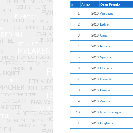
n
Anno
Gran Premio
1
2016
Australia
2
2016
Bahreïn
3
2016
Cina
4
2016
Russia
5
2016
Spagna
6
2016
Monaco
7
2016
Canada
8
2016
Europa
9
2016
Austria
10
2016
Gran Bretagna
11
2016
Ungheria