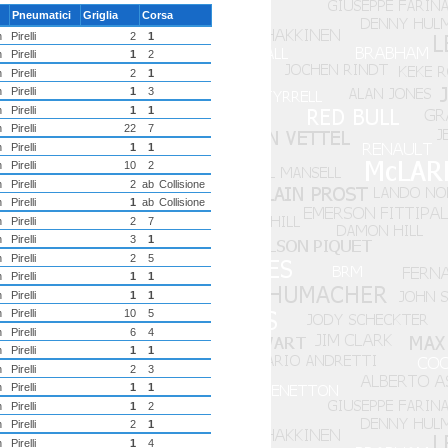
Pneumatici
Griglia
Corsa
h
Pirelli
2
1
h
Pirelli
1
2
h
Pirelli
2
1
h
Pirelli
1
3
h
Pirelli
1
1
h
Pirelli
22
7
h
Pirelli
1
1
h
Pirelli
10
2
h
Pirelli
2
ab
Collisione
h
Pirelli
1
ab
Collisione
h
Pirelli
2
7
h
Pirelli
3
1
h
Pirelli
2
5
h
Pirelli
1
1
h
Pirelli
1
1
h
Pirelli
10
5
h
Pirelli
6
4
h
Pirelli
1
1
h
Pirelli
2
3
h
Pirelli
1
1
h
Pirelli
1
2
h
Pirelli
2
1
h
Pirelli
1
4