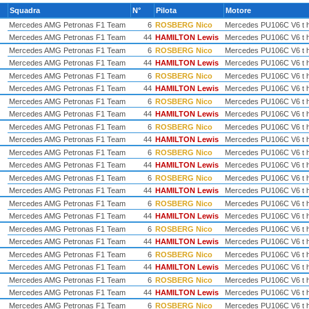
Squadra
N°
Pilota
Motore
Mercedes AMG Petronas F1 Team
6
ROSBERG Nico
Mercedes PU106C V6 t 
Mercedes AMG Petronas F1 Team
44
HAMILTON Lewis
Mercedes PU106C V6 t 
Mercedes AMG Petronas F1 Team
6
ROSBERG Nico
Mercedes PU106C V6 t 
Mercedes AMG Petronas F1 Team
44
HAMILTON Lewis
Mercedes PU106C V6 t 
Mercedes AMG Petronas F1 Team
6
ROSBERG Nico
Mercedes PU106C V6 t 
Mercedes AMG Petronas F1 Team
44
HAMILTON Lewis
Mercedes PU106C V6 t 
Mercedes AMG Petronas F1 Team
6
ROSBERG Nico
Mercedes PU106C V6 t 
Mercedes AMG Petronas F1 Team
44
HAMILTON Lewis
Mercedes PU106C V6 t 
Mercedes AMG Petronas F1 Team
6
ROSBERG Nico
Mercedes PU106C V6 t 
Mercedes AMG Petronas F1 Team
44
HAMILTON Lewis
Mercedes PU106C V6 t 
Mercedes AMG Petronas F1 Team
6
ROSBERG Nico
Mercedes PU106C V6 t 
Mercedes AMG Petronas F1 Team
44
HAMILTON Lewis
Mercedes PU106C V6 t 
Mercedes AMG Petronas F1 Team
6
ROSBERG Nico
Mercedes PU106C V6 t 
Mercedes AMG Petronas F1 Team
44
HAMILTON Lewis
Mercedes PU106C V6 t 
Mercedes AMG Petronas F1 Team
6
ROSBERG Nico
Mercedes PU106C V6 t 
Mercedes AMG Petronas F1 Team
44
HAMILTON Lewis
Mercedes PU106C V6 t 
Mercedes AMG Petronas F1 Team
6
ROSBERG Nico
Mercedes PU106C V6 t 
Mercedes AMG Petronas F1 Team
44
HAMILTON Lewis
Mercedes PU106C V6 t 
Mercedes AMG Petronas F1 Team
6
ROSBERG Nico
Mercedes PU106C V6 t 
Mercedes AMG Petronas F1 Team
44
HAMILTON Lewis
Mercedes PU106C V6 t 
Mercedes AMG Petronas F1 Team
6
ROSBERG Nico
Mercedes PU106C V6 t 
Mercedes AMG Petronas F1 Team
44
HAMILTON Lewis
Mercedes PU106C V6 t 
Mercedes AMG Petronas F1 Team
6
ROSBERG Nico
Mercedes PU106C V6 t 