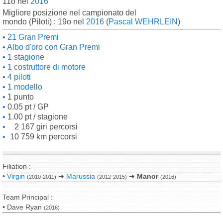
11o nel
2016
Migliore posizione nel campionato del
mondo (Piloti) : 19o nel
2016
(
Pascal WEHRLEIN
)
21 Gran Premi
Albo d'oro con Gran Premi
1 stagione
1 costruttore di motore
4 piloti
1 modello
1 punto
0.05 pt / GP
1.00 pt / stagione
2 167 giri percorsi
10 759 km percorsi
Filiation :
•
Virgin
➜
Marussia
➜
Manor
(2010-2011)
(2012-2015)
(2016)
Team Principal :
• Dave Ryan
(2016)