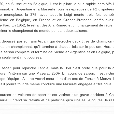
950, en Suisse et en Belgique, il est le pilote le plus rapide hors Al
onnat, en Argentine et à Marseille, puis les épreuves de F2 disputée
le monoplace, la 375, avec laquelle Luigi monte trois fois cons
isième en Belgique, en France et en Grande-Bretagne, après avoir
 Pau. En 1952, le retrait des Alfa Romeo et un changement de régleme
ominer le championnat du monde pendant deux saisons.
t dépassé par son ami Ascari, qui décroche deux titres de champion
es en championnat, qu'il termine à chaque fois sur le podium. Hors c
ne saison complète et termine deuxième en Argentine et en Belgique, pu
en seulement vingt courses.
ec Ascari pour rejoindre Lancia, mais la D50 n'est prête que pour la 
urer l'intérim sur une Maserati 250F. En cours de saison, il est victi
pe l'équipe : Alberto Ascari meurt lors d'un test de Ferrari à Monza. L
is il pourra tout de même conduire une Maserati engagée à titre privé.
courses de voitures de sport et est victime d'un grave accident à Ca
le, il prend sa retraite et ne participe qu'à une seule course, le ral