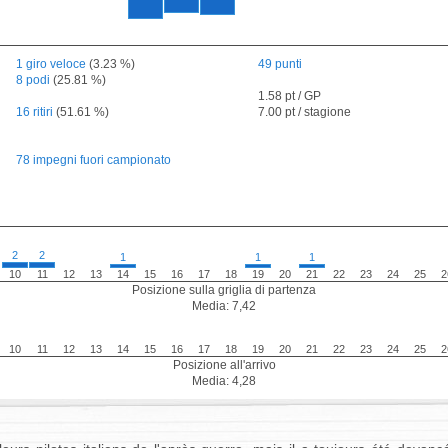
1 giro veloce
(3.23 %)
49 punti
8 podi
(25.81 %)
1.58 pt / GP
16 ritiri
(51.61 %)
7.00 pt / stagione
78 impegni fuori campionato
2
2
1
1
1
10
11
12
13
14
15
16
17
18
19
20
21
22
23
24
25
2
Posizione sulla griglia di partenza
Media: 7,42
10
11
12
13
14
15
16
17
18
19
20
21
22
23
24
25
2
Posizione all'arrivo
Media: 4,28