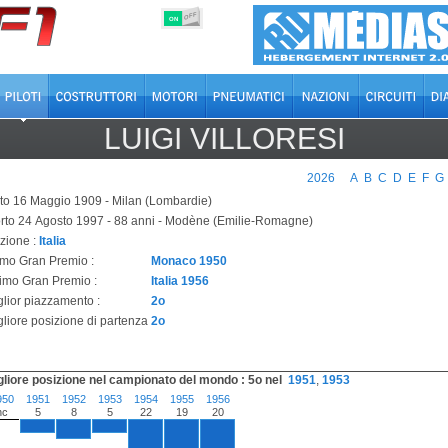
OFF
ON
LUIGI VILLORESI
2026
A
B
C
D
E
F
G
to 16 Maggio 1909 - Milan (Lombardie)
rto 24 Agosto 1997 - 88 anni - Modène (Emilie-Romagne)
zione :
Italia
imo Gran Premio :
Monaco 1950
timo Gran Premio :
Italia 1956
glior piazzamento :
2o
gliore posizione di partenza
2o
gliore posizione nel campionato del mondo : 5o nel
1951
,
1953
950
1951
1952
1953
1954
1955
1956
nc
5
8
5
22
19
20