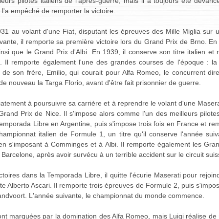
illeurs pilotes italiens de l'après-guerre, mais il a toujours été deva
l'a empêché de remporter la victoire.
31 au volant d'une Fiat, disputant les épreuves des Mille Miglia sur 
nte, il remporte sa première victoire lors du Grand Prix de Brno. En 19
insi que le Grand Prix d'Albi. En 1939, il conserve son titre italien et
. Il remporte également l'une des grandes courses de l'époque : la 
de son frère, Emilio, qui courait pour Alfa Romeo, le concurrent dir
 de nouveau la Targa Florio, avant d'être fait prisonnier de guerre.
diatement à poursuivre sa carrière et à reprendre le volant d'une Maser
 Grand Prix de Nice. Il s'impose alors comme l'un des meilleurs pilote
mporada Libre en Argentine, puis s'impose trois fois en France et remp
ampionnat italien de Formule 1, un titre qu'il conserve l'année sui
 en s'imposant à Comminges et à Albi. Il remporte également les Gra
Barcelone, après avoir survécu à un terrible accident sur le circuit su
oires dans la Temporada Libre, il quitte l'écurie Maserati pour rejoind
te Alberto Ascari. Il remporte trois épreuves de Formule 2, puis s'imp
e Zandvoort. L'année suivante, le championnat du monde commence.
nt marquées par la domination des Alfa Romeo, mais Luigi réalise de