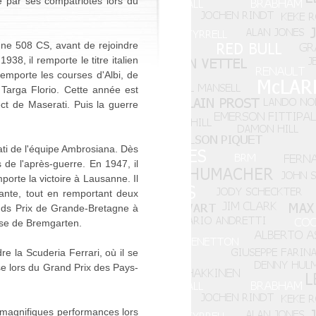
ncé par ses compatriotes lors du
une 508 CS, avant de rejoindre
38, il remporte le titre italien
 remporte les courses d'Albi, de
Targa Florio. Cette année est
ect de Maserati. Puis la guerre
ati de l'équipe Ambrosiana. Dès
s de l'après-guerre. En 1947, il
orte la victoire à Lausanne. Il
vante, tout en remportant deux
nds Prix de Grande-Bretagne à
isse de Bremgarten.
re la Scuderia Ferrari, où il se
ose lors du Grand Prix des Pays-
 magnifiques performances lors