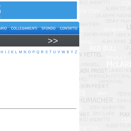
>>
H
I
J
K
L
M
N
O
P
Q
R
S
T
U
V
W
X
Y
Z