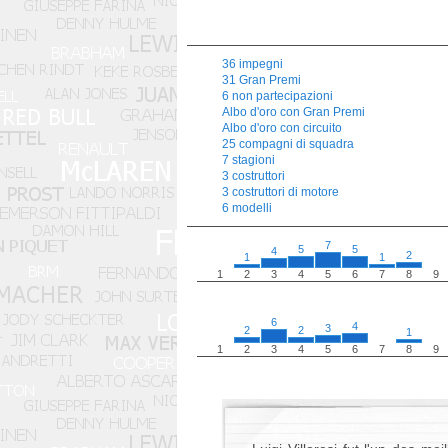
36 impegni
31 Gran Premi
6 non partecipazioni
Albo d'oro con Gran Premi
Albo d'oro con circuito
25 compagni di squadra
7 stagioni
3 costruttori
3 costruttori di motore
6 modelli
7
5
5
4
2
1
1
1
2
3
4
5
6
7
8
9
6
4
3
2
2
1
1
2
3
4
5
6
7
8
9