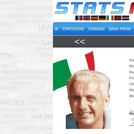
<<
Na
Mo
Na
Pr
Ul
Mi
Mi
:
Mi
1