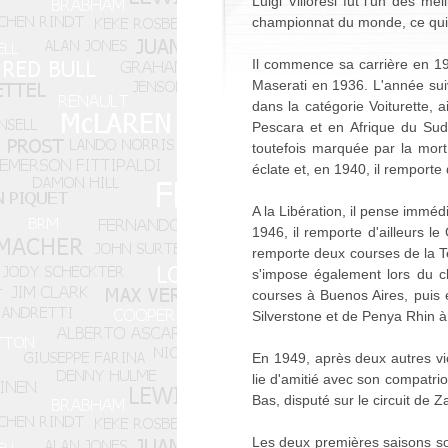
Luigi Villoresi fut l'un des me
championnat du monde, ce qui 
Il commence sa carrière en 19
Maserati en 1936. L'année suiva
dans la catégorie Voiturette, a
Pescara et en Afrique du Sud
toutefois marquée par la mort 
éclate et, en 1940, il remporte
A la Libération, il pense immé
1946, il remporte d'ailleurs le
remporte deux courses de la Te
s'impose également lors du ch
courses à Buenos Aires, puis
Silverstone et de Penya Rhin à 
En 1949, après deux autres vict
lie d'amitié avec son compatrio
Bas, disputé sur le circuit d
Les deux premières saisons so