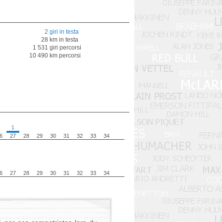
2 giri in testa
28 km in testa
1 531 giri percorsi
10 490 km percorsi
1
6
27
28
29
30
31
32
33
34
6
27
28
29
30
31
32
33
34