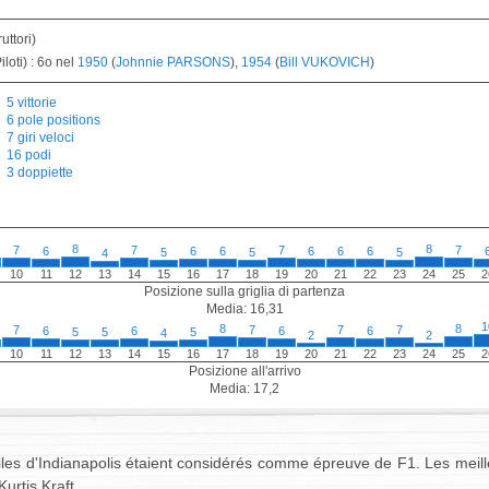
uttori)
loti) : 6o nel
1950
(
Johnnie PARSONS
),
1954
(
Bill VUKOVICH
)
5 vittorie
6 pole positions
7 giri veloci
16 podi
3 doppiette
8
8
7
7
7
7
6
6
6
6
6
6
5
5
5
4
10
11
12
13
14
15
16
17
18
19
20
21
22
23
24
25
2
Posizione sulla griglia di partenza
Media: 16,31
1
8
8
7
7
7
7
6
6
6
6
5
5
5
4
2
2
10
11
12
13
14
15
16
17
18
19
20
21
22
23
24
25
2
Posizione all'arrivo
Media: 17,2
les d'Indianapolis étaient considérés comme épreuve de F1. Les meill
urtis Kraft.