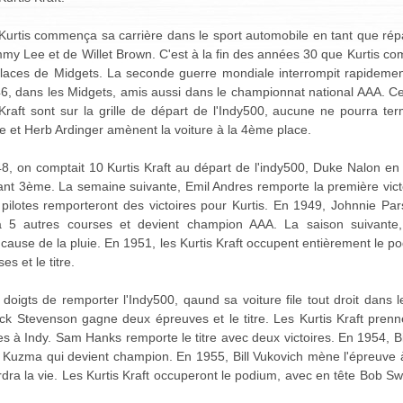
Kurtis commença sa carrière dans le sport automobile en tant que répa
my Lee et de Willet Brown. C'est à la fin des années 30 que Kurtis c
aces de Midgets. La seconde guerre mondiale interrompit rapidement
6, dans les Midgets, amis aussi dans le championnat national AAA. Ce
 Kraft sont sur la grille de départ de l'Indy500, aucune ne pourra ter
e et Herb Ardinger amènent la voiture à la 4ème place.
8, on comptait 10 Kurtis Kraft au départ de l'indy500, Duke Nalon e
ant 3ème. La semaine suivante, Emil Andres remporte la première victo
 pilotes remporteront des victoires pour Kurtis. En 1949, Johnnie Par
ra 5 autres courses et devient champion AAA. La saison suivante,
cause de la pluie. En 1951, les Kurtis Kraft occupent entièrement le po
s et le titre.
oigts de remporter l'Indy500, qaund sa voiture file tout droit dans le 
 Stevenson gagne deux épreuves et le titre. Les Kurtis Kraft prenn
s à Indy. Sam Hanks remporte le titre avec deux victoires. En 1954, Bi
 Kuzma qui devient champion. En 1955, Bill Vukovich mène l'épreuve à 
erdra la vie. Les Kurtis Kraft occuperont le podium, avec en tête Bob S