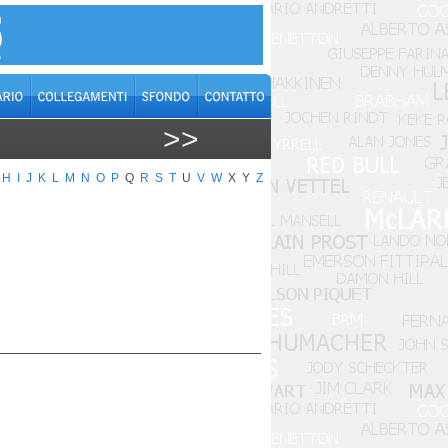
>>
H
I
J
K
L
M
N
O
P
Q
R
S
T
U
V
W
X
Y
Z