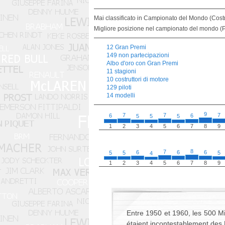
Mai classificato in Campionato del Mondo (Costr
Migliore posizione nel campionato del mondo (Pi
12 Gran Premi
149 non partecipazioni
Albo d'oro con Gran Premi
11 stagioni
10 costruttori di motore
129 piloti
14 modelli
9
7
7
7
6
6
5
5
5
1
2
3
4
5
6
7
8
9
8
7
6
6
6
5
5
5
4
1
2
3
4
5
6
7
8
9
Entre 1950 et 1960, les 500 Mi
étaient incontestablement des K