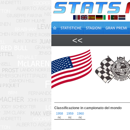
<<
Classificazione in campionato del mondo
1958
1959
1960
nc
nc
nc