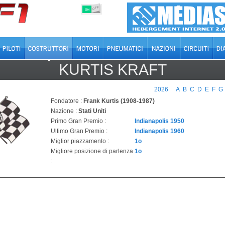
OFF
ON
KURTIS KRAFT
2026
A
B
C
D
E
F
G
Fondatore :
Frank Kurtis (1908-1987)
Nazione :
Stati Uniti
Primo Gran Premio :
Indianapolis 1950
Ultimo Gran Premio :
Indianapolis 1960
Miglior piazzamento :
1o
Migliore posizione di partenza
1o
: