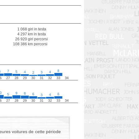
1 068 giri in testa
4 297 km in testa
26 920 giri percorsi
108 386 km percorsi
8
7
6
5
4
4
3
2
6
27
28
29
30
31
32
33
34
0
9
8
6
6
5
4
3
6
27
28
29
30
31
32
33
34
eures voitures de cette période