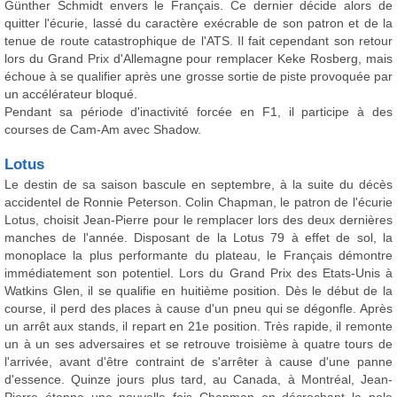
Günther Schmidt envers le Français. Ce dernier décide alors de
quitter l'écurie, lassé du caractère exécrable de son patron et de la
tenue de route catastrophique de l'ATS. Il fait cependant son retour
lors du Grand Prix d'Allemagne pour remplacer Keke Rosberg, mais
échoue à se qualifier après une grosse sortie de piste provoquée par
un accélérateur bloqué.
Pendant sa période d'inactivité forcée en F1, il participe à des
courses de Cam-Am avec Shadow.
Lotus
Le destin de sa saison bascule en septembre, à la suite du décès
accidentel de Ronnie Peterson. Colin Chapman, le patron de l'écurie
Lotus, choisit Jean-Pierre pour le remplacer lors des deux dernières
manches de l'année. Disposant de la Lotus 79 à effet de sol, la
monoplace la plus performante du plateau, le Français démontre
immédiatement son potentiel. Lors du Grand Prix des Etats-Unis à
Watkins Glen, il se qualifie en huitième position. Dès le début de la
course, il perd des places à cause d'un pneu qui se dégonfle. Après
un arrêt aux stands, il repart en 21e position. Très rapide, il remonte
un à un ses adversaires et se retrouve troisième à quatre tours de
l'arrivée, avant d'être contraint de s'arrêter à cause d'une panne
d'essence. Quinze jours plus tard, au Canada, à Montréal, Jean-