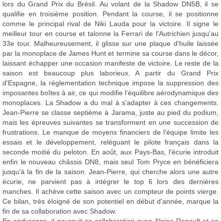
lors du Grand Prix du Brésil. Au volant de la Shadow DN5B, il se
qualifie en troisième position. Pendant la course, il se positionne
comme le principal rival de Niki Lauda pour la victoire. Il signe le
meilleur tour en course et talonne la Ferrari de l'Autrichien jusqu'au
33e tour. Malheureusement, il glisse sur une plaque d'huile laissée
par la monoplace de James Hunt et termine sa course dans le décor,
laissant échapper une occasion manifeste de victoire. Le reste de la
saison est beaucoup plus laborieux. A partir du Grand Prix
d'Espagne, la réglementation technique impose la suppression des
imposantes boîtes à air, ce qui modifie l'équilibre aérodynamique des
monoplaces. La Shadow a du mal à s'adapter à ces changements.
Jean-Pierre se classe septième à Jarama, juste au pied du podium,
mais les épreuves suivantes se transforment en une succession de
frustrations. Le manque de moyens financiers de l'équipe limite les
essais et le développement, reléguant le pilote français dans la
seconde moitié du peloton. En août, aux Pays-Bas, l'écurie introduit
enfin le nouveau châssis DN8, mais seul Tom Pryce en bénéficiera
jusqu'à la fin de la saison. Jean-Pierre, qui cherche alors une autre
écurie, ne parvient pas à intégrer le top 6 lors des dernières
manches. Il achève cette saison avec un compteur de points vierge.
Ce bilan, très éloigné de son potentiel en début d'année, marque la
fin de sa collaboration avec Shadow.