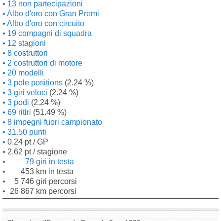
13 non partecipazioni
Albo d'oro con Gran Premi
Albo d'oro con circuito
19 compagni di squadra
12 stagioni
8 costruttori
2 costruttori di motore
20 modelli
3 pole positions
(2.24 %)
3 giri veloci
(2.24 %)
3 podi
(2.24 %)
69 ritiri
(51.49 %)
8 impegni fuori campionato
31.50 punti
0.24 pt / GP
2.62 pt / stagione
79 giri in testa
453 km in testa
5 746 giri percorsi
26 867 km percorsi