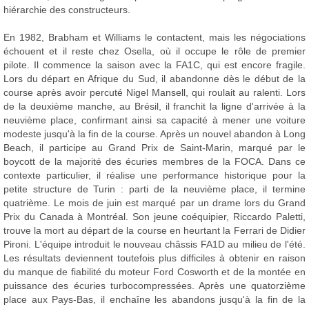
hiérarchie des constructeurs.
En 1982, Brabham et Williams le contactent, mais les négociations
échouent et il reste chez Osella, où il occupe le rôle de premier
pilote. Il commence la saison avec la FA1C, qui est encore fragile.
Lors du départ en Afrique du Sud, il abandonne dès le début de la
course après avoir percuté Nigel Mansell, qui roulait au ralenti. Lors
de la deuxième manche, au Brésil, il franchit la ligne d'arrivée à la
neuvième place, confirmant ainsi sa capacité à mener une voiture
modeste jusqu'à la fin de la course. Après un nouvel abandon à Long
Beach, il participe au Grand Prix de Saint-Marin, marqué par le
boycott de la majorité des écuries membres de la FOCA. Dans ce
contexte particulier, il réalise une performance historique pour la
petite structure de Turin : parti de la neuvième place, il termine
quatrième. Le mois de juin est marqué par un drame lors du Grand
Prix du Canada à Montréal. Son jeune coéquipier, Riccardo Paletti,
trouve la mort au départ de la course en heurtant la Ferrari de Didier
Pironi. L'équipe introduit le nouveau châssis FA1D au milieu de l'été.
Les résultats deviennent toutefois plus difficiles à obtenir en raison
du manque de fiabilité du moteur Ford Cosworth et de la montée en
puissance des écuries turbocompressées. Après une quatorzième
place aux Pays-Bas, il enchaîne les abandons jusqu'à la fin de la