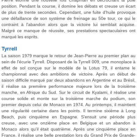
Pierre étonne une nouvelle fois Chapman en décrochant la pole
position. Pendant la course, il domine les débats et creuse un écart
de plus de trente secondes. Cependant, une fuite d'huile provoque
une défaillance de son système de freinage au 50e tour, ce qui le
contraint à l'abandon alors que la victoire lui semblait acquise.
Malgré ce manque de réussite, ses prestations spectaculaires ont
marqué les esprits.
Tyrrell
La saison 1979 marque le retour de Jean-Pierre au premier plan au
sein de l'écurie Tyrrell. Disposant de la Tyrrell 009, une monoplace à
effet de sol conçue sur le modèle de la Lotus 79, il entame le
championnat avec des ambitions de victoire. Après un début de
saison difficile marqué par deux abandons en Argentine et au Brésil,
il réalise sa première performance majeure lors de la troisième
manche, en Afrique du Sud. Sur le circuit de Kyalami, il réalise une
course solide et monte sur la troisième marche du podium, son
premier depuis celui de Monaco en 1974. Au printemps, il maintient
une régularité certaine dans les points. Il termine sixième à Long
Beach, puis cinquième en Espagne. S'ensuit une période plus
creuse, avec une onzième place en Belgique et un abandon à
Monaco alors qu'il était quatrième. Après une cinquième place en
France, il réalise une belle prestation lors du Grand Prix de Grande-