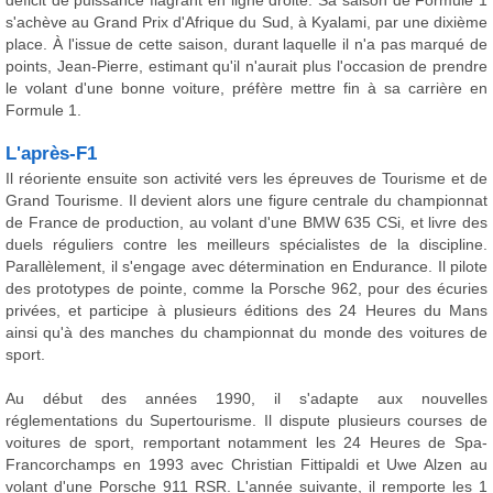
déficit de puissance flagrant en ligne droite. Sa saison de Formule 1
s'achève au Grand Prix d'Afrique du Sud, à Kyalami, par une dixième
place. À l'issue de cette saison, durant laquelle il n'a pas marqué de
points, Jean-Pierre, estimant qu'il n'aurait plus l'occasion de prendre
le volant d'une bonne voiture, préfère mettre fin à sa carrière en
Formule 1.
L'après-F1
Il réoriente ensuite son activité vers les épreuves de Tourisme et de
Grand Tourisme. Il devient alors une figure centrale du championnat
de France de production, au volant d'une BMW 635 CSi, et livre des
duels réguliers contre les meilleurs spécialistes de la discipline.
Parallèlement, il s'engage avec détermination en Endurance. Il pilote
des prototypes de pointe, comme la Porsche 962, pour des écuries
privées, et participe à plusieurs éditions des 24 Heures du Mans
ainsi qu'à des manches du championnat du monde des voitures de
sport.
Au début des années 1990, il s'adapte aux nouvelles
réglementations du Supertourisme. Il dispute plusieurs courses de
voitures de sport, remportant notamment les 24 Heures de Spa-
Francorchamps en 1993 avec Christian Fittipaldi et Uwe Alzen au
volant d'une Porsche 911 RSR. L'année suivante, il remporte les 1