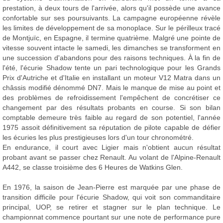
prestation, à deux tours de l'arrivée, alors qu'il possède une avance
confortable sur ses poursuivants. La campagne européenne révèle
les limites de développement de sa monoplace. Sur le périlleux tracé
de Montjuïc, en Espagne, il termine quatrième. Malgré une pointe de
vitesse souvent intacte le samedi, les dimanches se transforment en
une succession d'abandons pour des raisons techniques. À la fin de
l'été, l'écurie Shadow tente un pari technologique pour les Grands
Prix d'Autriche et d'Italie en installant un moteur V12 Matra dans un
châssis modifié dénommé DN7. Mais le manque de mise au point et
des problèmes de refroidissement l'empêchent de concrétiser ce
changement par des résultats probants en course. Si son bilan
comptable demeure très faible au regard de son potentiel, l'année
1975 assoit définitivement sa réputation de pilote capable de défier
les écuries les plus prestigieuses lors d'un tour chronométré.
En endurance, il court avec Ligier mais n'obtient aucun résultat
probant avant se passer chez Renault. Au volant de l'Alpine-Renault
A442, se classe troisième des 6 Heures de Watkins Glen.
En 1976, la saison de Jean-Pierre est marquée par une phase de
transition difficile pour l'écurie Shadow, qui voit son commanditaire
principal, UOP, se retirer et stagner sur le plan technique. Le
championnat commence pourtant sur une note de performance pure