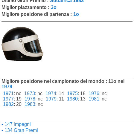
Ultimo Gran Premio :
Sudafrica 1983
Miglior piazzamento :
3o
Migliore posizione di partenza :
1o
Migliore posizione nel campionato del mondo : 11o nel
1979
1971
:
nc
1973
:
nc
1974
:
14
1975
:
18
1976
:
nc
1977
:
19
1978
:
nc
1979
:
11
1980
:
13
1981
:
nc
1982
:
20
1983
:
nc
147 impegni
134 Gran Premi