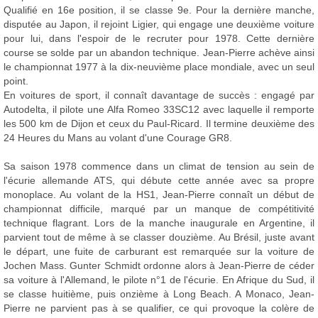
Qualifié en 16e position, il se classe 9e. Pour la dernière manche,
disputée au Japon, il rejoint Ligier, qui engage une deuxième voiture
pour lui, dans l'espoir de le recruter pour 1978. Cette dernière
course se solde par un abandon technique. Jean-Pierre achève ainsi
le championnat 1977 à la dix-neuvième place mondiale, avec un seul
point.
En voitures de sport, il connaît davantage de succès : engagé par
Autodelta, il pilote une Alfa Romeo 33SC12 avec laquelle il remporte
les 500 km de Dijon et ceux du Paul-Ricard. Il termine deuxième des
24 Heures du Mans au volant d'une Courage GR8.
Sa saison 1978 commence dans un climat de tension au sein de
l'écurie allemande ATS, qui débute cette année avec sa propre
monoplace. Au volant de la HS1, Jean-Pierre connaît un début de
championnat difficile, marqué par un manque de compétitivité
technique flagrant. Lors de la manche inaugurale en Argentine, il
parvient tout de même à se classer douzième. Au Brésil, juste avant
le départ, une fuite de carburant est remarquée sur la voiture de
Jochen Mass. Gunter Schmidt ordonne alors à Jean-Pierre de céder
sa voiture à l'Allemand, le pilote n°1 de l'écurie. En Afrique du Sud, il
se classe huitième, puis onzième à Long Beach. A Monaco, Jean-
Pierre ne parvient pas à se qualifier, ce qui provoque la colère de