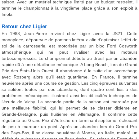
saison. Avec un matériel technique limité par un budget restreint, il
termine le championnat à la vingtième place grâce à son exploit à
Imola.
Retour chez Ligier
En 1983, Jean-Pierre revient chez Ligier avec la JS21. Cette
monoplace, dépourvue de pontons latéraux afin d'optimiser l'effet de
sol de la carrosserie, est motorisée par un bloc Ford Cosworth
atmosphérique qui ne peut rivaliser avec les moteurs
turbocompressés. Le championnat débute au Brésil par un abandon
rapide dû à une défaillance mécanique. A Long Beach, lors du Grand
Prix des États-Unis Ouest, il abandonne à la suite d'un accrochage
avec Rosberg alors qu'il était quatrième. En France, il termine
neuvième après une course de gestion. Les cinq épreuves suivantes
se soldent toutes par des abandons, dont quatre sont liés à des
problèmes mécaniques, illustrant ainsi les difficultés techniques de
l'écurie de Vichy. La seconde partie de la saison est marquée par
une meilleure fiabilité, qui lui permet de se classer dixième en
Grande-Bretagne, puis huitième en Allemagne. Il confirme cette
régularité au Grand Prix d'Autriche en terminant septième, échouant
de peu à marquer un point. Après un abandon lors du Grand Prix
des Pays-Bas, il se classe neuvième à Monza, en Italie, malgré un