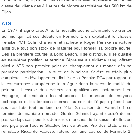
En endurance, il poursuit sa collaboration avec Alpine-Renault et se
classe deuxième des 4 Heures de Monza et troisième des 500 km de
Dijon.
ATS
En 1977, il signe avec ATS, la nouvelle écurie allemande de Günter
Schmid qui fait ses débuts en Formule 1 en exploitant le châssis
Penske PC4. Schmid a en effet racheté à Roger Penske sa voiture
ainsi que tout son stock de matériel pour fonder sa propre écurie.
Dès sa première course, à Long Beach, il se distingue. Il se qualifie
en neuvième position et termine l'épreuve au sixième rang, offrant
ainsi à ATS son premier point en championnat du monde dès sa
première participation. La suite de la saison s'avère toutefois plus
complexe. Le développement limité de la Penske PC4 par rapport à
la concurrence européenne le relègue dans la seconde moitié du
peloton. Il essuie des échecs en qualifications, notamment en
Espagne, et enchaîne les abandons. Le manque de moyens
techniques et les tensions internes au sein de l'équipe pèsent sur
ses résultats tout au long de l'été. Sa saison de Formule 1 se
termine de manière nomade. Gunter Schmidt ayant décidé de ne
pas se déplacer pour les dernières manches de la saison, il effectue
une pige pour l'écurie Shadow lors du Grand Prix des États-Unis. Il
remplace Riccardo Patrese, retenu par une course de Formule 2.