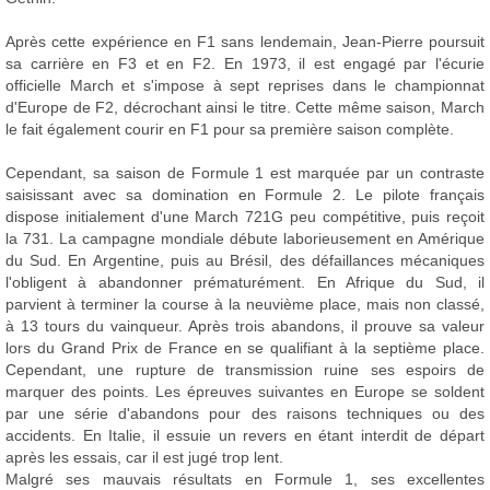
Après cette expérience en F1 sans lendemain, Jean-Pierre poursuit
sa carrière en F3 et en F2. En 1973, il est engagé par l'écurie
officielle March et s'impose à sept reprises dans le championnat
d'Europe de F2, décrochant ainsi le titre. Cette même saison, March
le fait également courir en F1 pour sa première saison complète.
Cependant, sa saison de Formule 1 est marquée par un contraste
saisissant avec sa domination en Formule 2. Le pilote français
dispose initialement d'une March 721G peu compétitive, puis reçoit
la 731. La campagne mondiale débute laborieusement en Amérique
du Sud. En Argentine, puis au Brésil, des défaillances mécaniques
l'obligent à abandonner prématurément. En Afrique du Sud, il
parvient à terminer la course à la neuvième place, mais non classé,
à 13 tours du vainqueur. Après trois abandons, il prouve sa valeur
lors du Grand Prix de France en se qualifiant à la septième place.
Cependant, une rupture de transmission ruine ses espoirs de
marquer des points. Les épreuves suivantes en Europe se soldent
par une série d'abandons pour des raisons techniques ou des
accidents. En Italie, il essuie un revers en étant interdit de départ
après les essais, car il est jugé trop lent.
Malgré ses mauvais résultats en Formule 1, ses excellentes