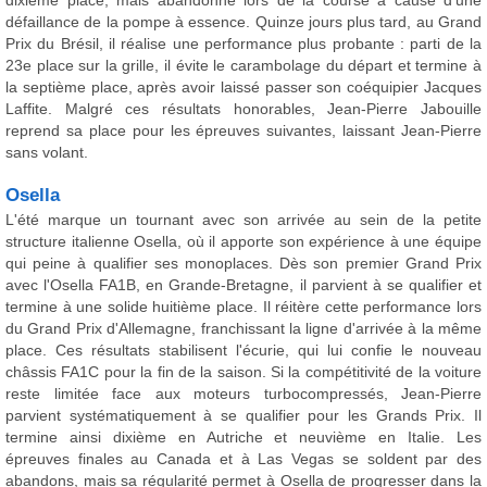
dixième place, mais abandonne lors de la course à cause d'une
défaillance de la pompe à essence. Quinze jours plus tard, au Grand
Prix du Brésil, il réalise une performance plus probante : parti de la
23e place sur la grille, il évite le carambolage du départ et termine à
la septième place, après avoir laissé passer son coéquipier Jacques
Laffite. Malgré ces résultats honorables, Jean-Pierre Jabouille
reprend sa place pour les épreuves suivantes, laissant Jean-Pierre
sans volant.
Osella
L'été marque un tournant avec son arrivée au sein de la petite
structure italienne Osella, où il apporte son expérience à une équipe
qui peine à qualifier ses monoplaces. Dès son premier Grand Prix
avec l'Osella FA1B, en Grande-Bretagne, il parvient à se qualifier et
termine à une solide huitième place. Il réitère cette performance lors
du Grand Prix d'Allemagne, franchissant la ligne d'arrivée à la même
place. Ces résultats stabilisent l'écurie, qui lui confie le nouveau
châssis FA1C pour la fin de la saison. Si la compétitivité de la voiture
reste limitée face aux moteurs turbocompressés, Jean-Pierre
parvient systématiquement à se qualifier pour les Grands Prix. Il
termine ainsi dixième en Autriche et neuvième en Italie. Les
épreuves finales au Canada et à Las Vegas se soldent par des
abandons, mais sa régularité permet à Osella de progresser dans la