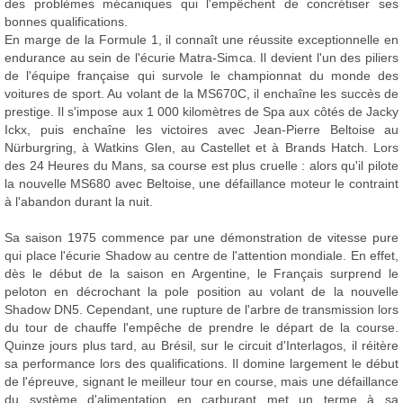
des problèmes mécaniques qui l'empêchent de concrétiser ses
bonnes qualifications.
En marge de la Formule 1, il connaît une réussite exceptionnelle en
endurance au sein de l'écurie Matra-Simca. Il devient l'un des piliers
de l'équipe française qui survole le championnat du monde des
voitures de sport. Au volant de la MS670C, il enchaîne les succès de
prestige. Il s'impose aux 1 000 kilomètres de Spa aux côtés de Jacky
Ickx, puis enchaîne les victoires avec Jean-Pierre Beltoise au
Nürburgring, à Watkins Glen, au Castellet et à Brands Hatch. Lors
des 24 Heures du Mans, sa course est plus cruelle : alors qu'il pilote
la nouvelle MS680 avec Beltoise, une défaillance moteur le contraint
à l'abandon durant la nuit.
Sa saison 1975 commence par une démonstration de vitesse pure
qui place l'écurie Shadow au centre de l'attention mondiale. En effet,
dès le début de la saison en Argentine, le Français surprend le
peloton en décrochant la pole position au volant de la nouvelle
Shadow DN5. Cependant, une rupture de l'arbre de transmission lors
du tour de chauffe l'empêche de prendre le départ de la course.
Quinze jours plus tard, au Brésil, sur le circuit d'Interlagos, il réitère
sa performance lors des qualifications. Il domine largement le début
de l'épreuve, signant le meilleur tour en course, mais une défaillance
du système d'alimentation en carburant met un terme à sa