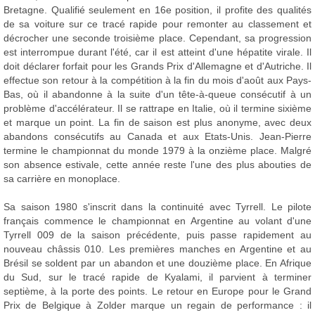
Bretagne. Qualifié seulement en 16e position, il profite des qualités
de sa voiture sur ce tracé rapide pour remonter au classement et
décrocher une seconde troisième place. Cependant, sa progression
est interrompue durant l'été, car il est atteint d'une hépatite virale. Il
doit déclarer forfait pour les Grands Prix d'Allemagne et d'Autriche. Il
effectue son retour à la compétition à la fin du mois d'août aux Pays-
Bas, où il abandonne à la suite d'un tête-à-queue consécutif à un
problème d'accélérateur. Il se rattrape en Italie, où il termine sixième
et marque un point. La fin de saison est plus anonyme, avec deux
abandons consécutifs au Canada et aux Etats-Unis. Jean-Pierre
termine le championnat du monde 1979 à la onzième place. Malgré
son absence estivale, cette année reste l'une des plus abouties de
sa carrière en monoplace.
Sa saison 1980 s'inscrit dans la continuité avec Tyrrell. Le pilote
français commence le championnat en Argentine au volant d'une
Tyrrell 009 de la saison précédente, puis passe rapidement au
nouveau châssis 010. Les premières manches en Argentine et au
Brésil se soldent par un abandon et une douzième place. En Afrique
du Sud, sur le tracé rapide de Kyalami, il parvient à terminer
septième, à la porte des points. Le retour en Europe pour le Grand
Prix de Belgique à Zolder marque un regain de performance : il