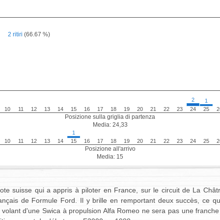
2 ritiri
(66.67 %)
2
1
10
11
12
13
14
15
16
17
18
19
20
21
22
23
24
25
2
Posizione sulla griglia di partenza
Media: 24,33
1
10
11
12
13
14
15
16
17
18
19
20
21
22
23
24
25
2
Posizione all'arrivo
Media: 15
ote suisse qui a appris à piloter en France, sur le circuit de La Chât
nçais de Formule Ford. Il y brille en remportant deux succès, ce qui
 volant d'une Swica à propulsion Alfa Romeo ne sera pas une franche ré