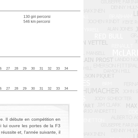
130 giri percorsi
546 km percorsi
6
27
28
29
30
31
32
33
34
6
27
28
29
30
31
32
33
34
re. Il débute en compétition en
 lui ouvre les portes de la F3
ussite et, l'année suivante, il