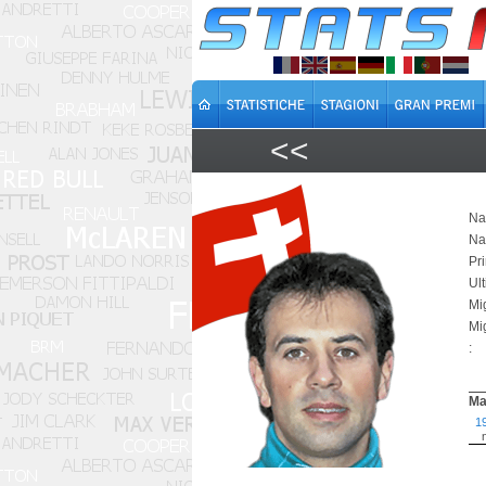
<<
Na
Na
Pr
Ul
Mi
Mi
:
Ma
1