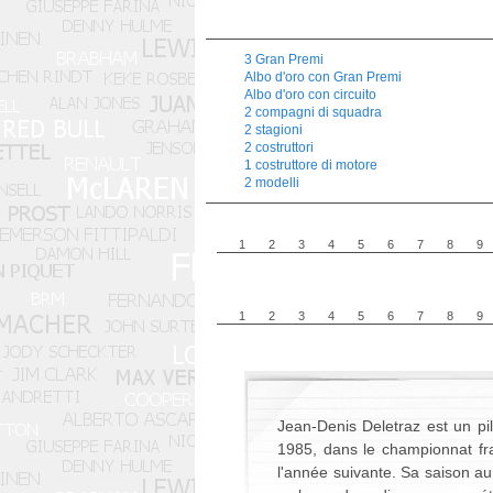
3 Gran Premi
Albo d'oro con Gran Premi
Albo d'oro con circuito
2 compagni di squadra
2 stagioni
2 costruttori
1 costruttore di motore
2 modelli
1
2
3
4
5
6
7
8
9
1
2
3
4
5
6
7
8
9
Jean-Denis Deletraz est un pil
1985, dans le championnat fra
l'année suivante. Sa saison au