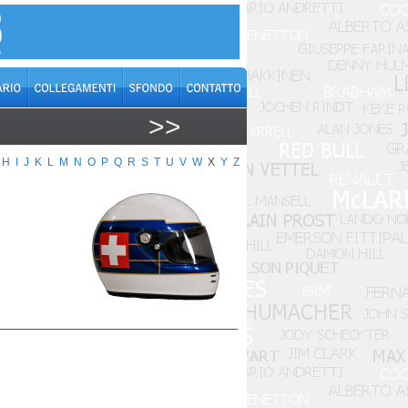
>>
H
I
J
K
L
M
N
O
P
Q
R
S
T
U
V
W
X
Y
Z