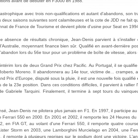
itions avant de débuter en F3000 en 1988.
astrophique avec trois non-qualifications et autant d'abandons, son tr
deux saisons suivantes sont calamiteuses et la cote de JDD ne fait que 
onnat de France de Tourisme et devient pilote d'usine pour Seat en 199
ne absence de résultats chronique, Jean-Denis parvient à s'installe
'Australie, moyennant finance bien sûr. Qualifié en avant-dernière pos
à l'abandon lors du 56e tour pour un problème de boîte de vitesse, alors 
intérim lors de deux Grand Prix chez Pacific. Au Portugal, il se qualifi
oberto Moreno. Il abandonnera au 14e tour, victime de... crampes, al
d Prix d'Europe, disputé sous la pluie, il est une nouvelle fois qualifié 
 la 23e position. Dans ces conditions difficiles, il parvient à rallier l
de Gabriele Tarquini. Finalement, il termine à sept tours du vainqueu
nsé, Jean-Denis ne pilotera plus jamais en F1. En 1997, il participe 
e Ferrari 550 en 2000. En 2001 et 2002, il remporte les 24 Heures 
, en FIA GT, au volant d'une Ferrari 550, il remporte quatre course
Lister Storm en 2003, une Lamborghini Murcielago en 2004, une Fer
 il remonte à plusieurs reprises sur le podium dont une victoire. L'a