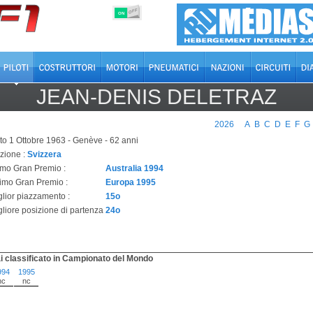
OFF
ON
JEAN-DENIS DELETRAZ
2026
A
B
C
D
E
F
G
to 1 Ottobre 1963 - Genève - 62 anni
zione :
Svizzera
imo Gran Premio :
Australia 1994
timo Gran Premio :
Europa 1995
glior piazzamento :
15o
gliore posizione di partenza
24o
i classificato in Campionato del Mondo
994
1995
nc
nc