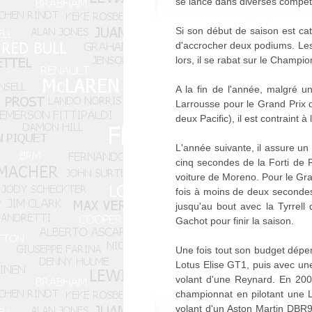
se lance dans diverses compét
Si son début de saison est cat
d'accrocher deux podiums. Les 
lors, il se rabat sur le Champi
A la fin de l'année, malgré u
Larrousse pour le Grand Prix d
deux Pacific), il est contraint 
L'année suivante, il assure un 
cinq secondes de la Forti de R
voiture de Moreno. Pour le Gran
fois à moins de deux secondes de
jusqu'au bout avec la Tyrrell 
Gachot pour finir la saison.
Une fois tout son budget dépe
Lotus Elise GT1, puis avec un
volant d'une Reynard. En 2002
championnat en pilotant une 
volant d'un Aston Martin DBR9,