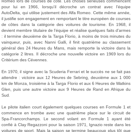
Romeo lors de courses de côte. Les choses sérieuses commencent
pour lui en 1966, lorsqu'il décroche un contrat avec l'équipe
AutoDelta, qui utilise justement des Alfa Romeo. Cette même année,
il justifie son engagement en remportant le titre européen de courses
de côtes dans la catégorie des voitures de tourisme. En 1968, il
devient membre titulaire de l'équipe et réalise quelques faits d'armes
: il termine deuxième de la Targa Florio, à moins de trois minutes du
vainqueur, puis, avec Nanni Galli, il finit quatrième au classement
général des 24 Heures du Mans, mais remporte la victoire dans la
catégorie 2 litres. Il décroche une nouvelle victoire en 1969 lors du
Critérium des Cévennes.
En 1970, il signe avec la Scuderia Ferrari et le succès ne se fait pas
attendre : victoire aux 12 Heures de Sebring, deuxième aux 1 000
km de Monza, troisième à la Targa Florio et aux 6 Heures de Watkins
Glen, puis une autre victoire aux 9 Heures de Rand en Afrique du
Sud.
Le pilote italien court également quelques courses en Formule 1 et
commence en trombe avec une quatrième place sur le circuit de
Spa-Francorchamps. Le second volant en Formule 1 ayant été
confié à Clay Regazzoni pour la saison 1971, Ignazio reste dans les
voitures de sport. Mais la saison se termine beaucoup plus tôt que