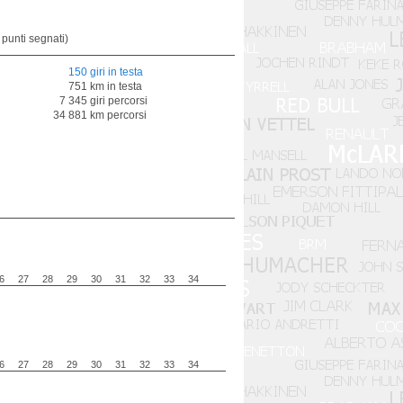
 punti segnati)
150 giri in testa
751 km in testa
7 345 giri percorsi
34 881 km percorsi
6
27
28
29
30
31
32
33
34
6
27
28
29
30
31
32
33
34