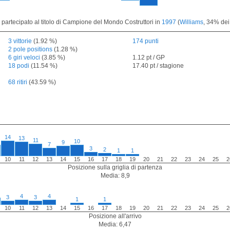
 partecipato al titolo di Campione del Mondo Costruttori in
1997
(
Williams
, 34% dei
3 vittorie
(1.92 %)
174 punti
2 pole positions
(1.28 %)
6 giri veloci
(3.85 %)
1.12 pt / GP
18 podi
(11.54 %)
17.40 pt / stagione
68 ritiri
(43.59 %)
14
13
11
10
9
7
3
2
1
1
10
11
12
13
14
15
16
17
18
19
20
21
22
23
24
25
2
Posizione sulla griglia di partenza
Media: 8,9
4
4
3
3
1
1
10
11
12
13
14
15
16
17
18
19
20
21
22
23
24
25
2
Posizione all'arrivo
Media: 6,47