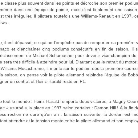
l se classe plus souvent dans les points et décroche son premier pod
 même dans une équipe de pointe, mais c'est finalement une saison 
est très irrégulier. Il pilotera toutefois une Williams-Renault en 1997
rows.
, il est dépassé, ce qui ne l'empêche pas de remporter sa première vict
onaco et d'enchaîner cinq podiums consécutifs en fin de saison. Il 
 déclassement de Michael Schumacher pour devenir vice-champion du
era très difficile à atteindre pour lui. D'autant que le retrait du motori
 Williams-Mecachrome, il monte sur le podium dès la première course 
 la saison, on pense voir le pilote allemand rejoindre l'équipe de B
signer un contrat et Heinz-Harald reste en F1.
ne tout le monde : Heinz-Harald remporte deux victoires, à Magny-Co
vait « usurpé » la place en 1997 selon certains : Damon Hill ! À la fin d
ésurrection ne dure qu'un an : la saison suivante, la Jordan est m
font attendre et la tension monte entre le pilote allemand et son emplo