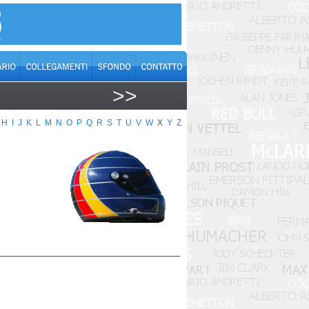
>>
H
I
J
K
L
M
N
O
P
Q
R
S
T
U
V
W
X
Y
Z