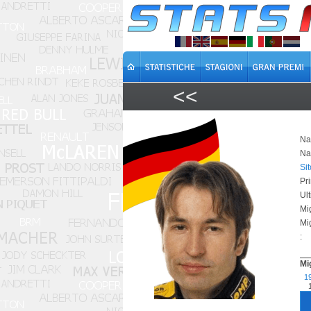
<<
Na
Na
Si
Pr
Ul
Mi
Mi
:
Mi
1