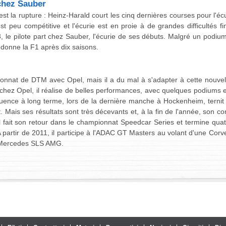
 chez Sauber
est la rupture : Heinz-Harald court les cinq dernières courses pour l'éc
t peu compétitive et l'écurie est en proie à de grandes difficultés fin
3, le pilote part chez Sauber, l'écurie de ses débuts. Malgré un podium
donne la F1 après dix saisons.
mpionnat de DTM avec Opel, mais il a du mal à s'adapter à cette nouve
s chez Opel, il réalise de belles performances, avec quelques podiums e
uence à long terme, lors de la dernière manche à Hockenheim, ternit t
bt. Mais ses résultats sont très décevants et, à la fin de l'année, son c
l fait son retour dans le championnat Speedcar Series et termine q
A partir de 2011, il participe à l'ADAC GT Masters au volant d'une Cor
 Mercedes SLS AMG.