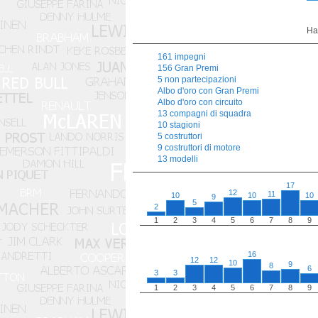
Ha
161 impegni
156 Gran Premi
5 non partecipazioni
Albo d'oro con Gran Premi
Albo d'oro con circuito
13 compagni di squadra
10 stagioni
5 costruttori
9 costruttori di motore
13 modelli
17
12
11
10
10
10
9
5
2
1
2
3
4
5
6
7
8
9
16
12
12
10
9
8
6
3
3
1
2
3
4
5
6
7
8
9