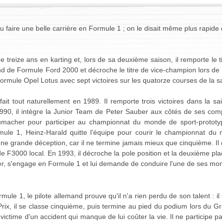
u faire une belle carrière en Formule 1 ; on le disait même plus rapi
e treize ans en karting et, lors de sa deuxième saison, il remporte le ti
 de Formule Ford 2000 et décroche le titre de vice-champion lors de s
Formule Opel Lotus avec sept victoires sur les quatorze courses de la s
it tout naturellement en 1989. Il remporte trois victoires dans la sa
990, il intègre la Junior Team de Peter Sauber aux côtés de ses comp
umacher pour participer au championnat du monde de sport-prototyp
mule 1, Heinz-Harald quitte l'équipe pour courir le championnat 
une grande déception, car il ne termine jamais mieux que cinquième. Il
e F3000 local. En 1993, il décroche la pole position et la deuxième p
r, s'engage en Formule 1 et lui demande de conduire l'une de ses mon
le 1, le pilote allemand prouve qu'il n'a rien perdu de son talent : il 
ix, il se classe cinquième, puis termine au pied du podium lors du G
ictime d'un accident qui manque de lui coûter la vie. Il ne participe p