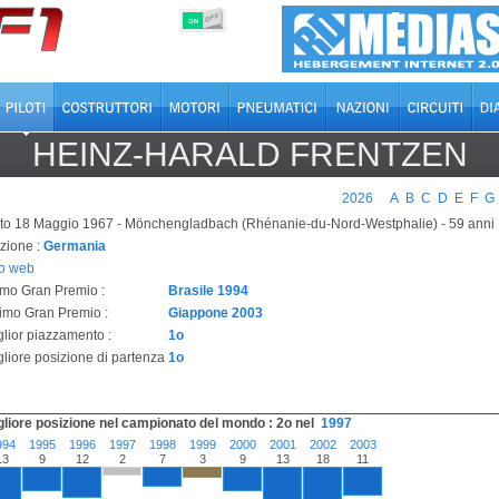
OFF
ON
HEINZ-HARALD FRENTZEN
2026
A
B
C
D
E
F
G
to 18 Maggio 1967 - Mönchengladbach (Rhénanie-du-Nord-Westphalie) - 59 anni
zione :
Germania
to web
imo Gran Premio :
Brasile 1994
timo Gran Premio :
Giappone 2003
glior piazzamento :
1o
gliore posizione di partenza
1o
gliore posizione nel campionato del mondo : 2o nel
1997
994
1995
1996
1997
1998
1999
2000
2001
2002
2003
13
9
12
2
7
3
9
13
18
11