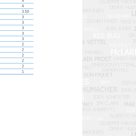
4
4
3
.50
3
3
3
3
3
2
2
2
2
2
1