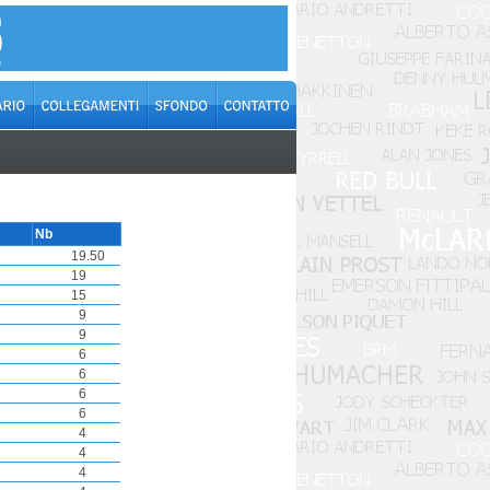
Nb
19
.50
19
15
9
9
6
6
6
6
4
4
4