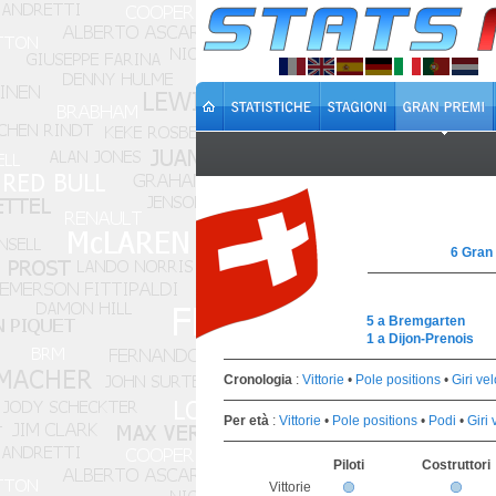
6 Gran
5 a Bremgarten
1 a Dijon-Prenois
Cronologia
:
Vittorie
•
Pole positions
•
Giri vel
Per età
:
Vittorie
•
Pole positions
•
Podi
•
Giri 
Piloti
Costruttori
Vittorie