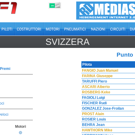
OFF
ON
SVIZZERA
Punto
Pilota
 Premi
FANGIO Juan Manuel
FARINA Giuseppe
TARUFFI Piero
ASCARI Alberto
ROSBERG Keke
FAGIOLI Luigi
FISCHER Rudi
oci
GONZALEZ Jose-Froilan
PROST Alain
veloci
ROSIER Louis
BEHRA Jean
Motori
HAWTHORN Mike