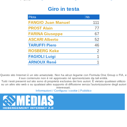
Giro in testa
Pilota
Nb
FANGIO Juan Manuel
111
PROST Alain
77
FARINA Giuseppe
67
ASCARI Alberto
52
TARUFFI Piero
46
ROSBERG Keke
2
FAGIOLI Luigi
1
ARNOUX René
1
Questo sito Internet è un sito amatoriale. Non ha alcun legame con Formula One Group o FIA, e
il suo contenuto non è né approvato né sponsorizzato da tali entità.
Tutti i testi presenti sul sito sono di proprietà esclusiva dei loro autori. È vietato qualsiasi utilizzo
su un altro sito web o su qualsiasi altro supporto di diffusione senza l'autorizzazione degli autori
interessati.
Informazioni / Configura i cookie
|
Pubblico