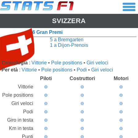
SVIZZERA
6 Gran Premi
5 a Bremgarten
1 a Dijon-Prenois
Cronologia
:
Vittorie
•
Pole positions
•
Giri veloci
Per età
:
Vittorie
•
Pole positions
•
Podi
•
Giri veloci
Piloti
Costruttori
Motori
Vittorie
Pole positions
Giri veloci
Podi
Giro in testa
Km in testa
Punti