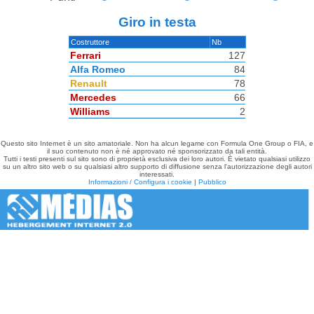
Giro in testa
Costruttore
Nb
Ferrari
127
Alfa Romeo
84
Renault
78
Mercedes
66
Williams
2
Questo sito Internet è un sito amatoriale. Non ha alcun legame con Formula One Group o FIA, e
il suo contenuto non è né approvato né sponsorizzato da tali entità.
Tutti i testi presenti sul sito sono di proprietà esclusiva dei loro autori. È vietato qualsiasi utilizzo
su un altro sito web o su qualsiasi altro supporto di diffusione senza l'autorizzazione degli autori
interessati.
Informazioni / Configura i cookie
|
Pubblico