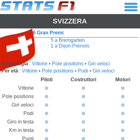
SVIZZERA
6 Gran Premi
5 a Bremgarten
1 a Dijon-Prenois
Cronologia
:
Vittorie
•
Pole positions
•
Giri veloci
Per età
:
Vittorie
•
Pole positions
•
Podi
•
Giri veloci
Piloti
Costruttori
Motori
Vittorie
Pole positions
Giri veloci
Podi
Giro in testa
Km in testa
Punti