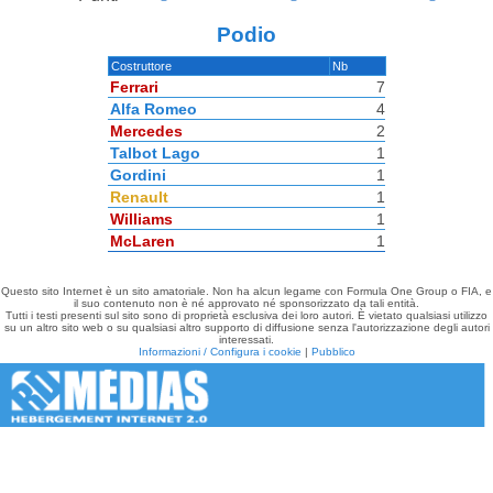
Podio
Costruttore
Nb
Ferrari
7
Alfa Romeo
4
Mercedes
2
Talbot Lago
1
Gordini
1
Renault
1
Williams
1
McLaren
1
Questo sito Internet è un sito amatoriale. Non ha alcun legame con Formula One Group o FIA, e
il suo contenuto non è né approvato né sponsorizzato da tali entità.
Tutti i testi presenti sul sito sono di proprietà esclusiva dei loro autori. È vietato qualsiasi utilizzo
su un altro sito web o su qualsiasi altro supporto di diffusione senza l'autorizzazione degli autori
interessati.
Informazioni / Configura i cookie
|
Pubblico