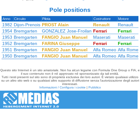
Pole positions
Anno
Circuito
Pilota
Costruttore
Motore
1982
Dijon-Prenois
PROST Alain
Renault
Renault
1954
Bremgarten
GONZALEZ Jose-Froilan
Ferrari
Ferrari
1953
Bremgarten
FANGIO Juan Manuel
Maserati
Maserati
1952
Bremgarten
FARINA Giuseppe
Ferrari
Ferrari
1951
Bremgarten
FANGIO Juan Manuel
Alfa Romeo
Alfa Rome
1950
Bremgarten
FANGIO Juan Manuel
Alfa Romeo
Alfa Rome
Questo sito Internet è un sito amatoriale. Non ha alcun legame con Formula One Group o FIA, e
il suo contenuto non è né approvato né sponsorizzato da tali entità.
Tutti i testi presenti sul sito sono di proprietà esclusiva dei loro autori. È vietato qualsiasi utilizzo
su un altro sito web o su qualsiasi altro supporto di diffusione senza l'autorizzazione degli autori
interessati.
Informazioni / Configura i cookie
|
Pubblico