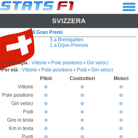
SVIZZERA
6 Gran Premi
5 a Bremgarten
1 a Dijon-Prenois
Cronologia
:
Vittorie
•
Pole positions
•
Giri veloci
Per età
:
Vittorie
•
Pole positions
•
Podi
•
Giri veloci
Piloti
Costruttori
Motori
Vittorie
Pole positions
Giri veloci
Podi
Giro in testa
Km in testa
Punti