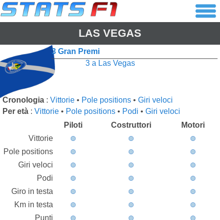
LAS VEGAS
3 Gran Premi
3 a Las Vegas
Cronologia
:
Vittorie
•
Pole positions
•
Giri veloci
Per età
:
Vittorie
•
Pole positions
•
Podi
•
Giri veloci
Piloti
Costruttori
Motori
Vittorie
Pole positions
Giri veloci
Podi
Giro in testa
Km in testa
Punti