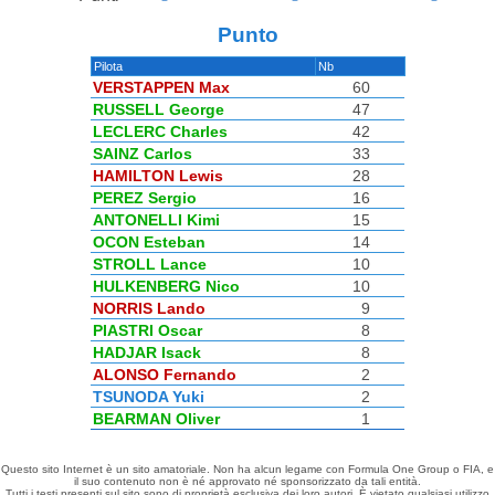
Punto
Pilota
Nb
VERSTAPPEN Max
60
RUSSELL George
47
LECLERC Charles
42
SAINZ Carlos
33
HAMILTON Lewis
28
PEREZ Sergio
16
ANTONELLI Kimi
15
OCON Esteban
14
STROLL Lance
10
HULKENBERG Nico
10
NORRIS Lando
9
PIASTRI Oscar
8
HADJAR Isack
8
ALONSO Fernando
2
TSUNODA Yuki
2
BEARMAN Oliver
1
Questo sito Internet è un sito amatoriale. Non ha alcun legame con Formula One Group o FIA, e
il suo contenuto non è né approvato né sponsorizzato da tali entità.
Tutti i testi presenti sul sito sono di proprietà esclusiva dei loro autori. È vietato qualsiasi utilizzo