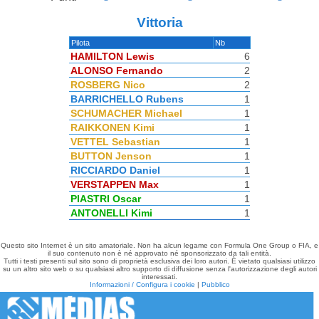
Vittoria
Pilota
Nb
HAMILTON Lewis
6
ALONSO Fernando
2
ROSBERG Nico
2
BARRICHELLO Rubens
1
SCHUMACHER Michael
1
RAIKKONEN Kimi
1
VETTEL Sebastian
1
BUTTON Jenson
1
RICCIARDO Daniel
1
VERSTAPPEN Max
1
PIASTRI Oscar
1
ANTONELLI Kimi
1
Questo sito Internet è un sito amatoriale. Non ha alcun legame con Formula One Group o FIA, e
il suo contenuto non è né approvato né sponsorizzato da tali entità.
Tutti i testi presenti sul sito sono di proprietà esclusiva dei loro autori. È vietato qualsiasi utilizzo
su un altro sito web o su qualsiasi altro supporto di diffusione senza l'autorizzazione degli autori
interessati.
Informazioni / Configura i cookie
|
Pubblico