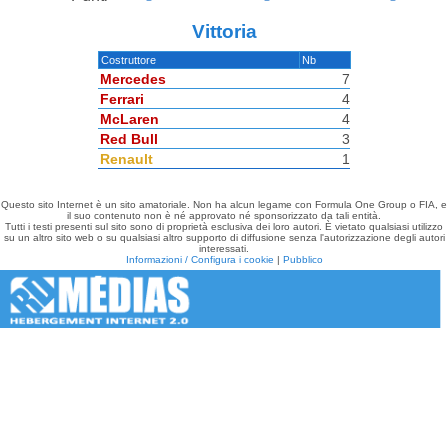
Vittoria
Costruttore
Nb
Mercedes
7
Ferrari
4
McLaren
4
Red Bull
3
Renault
1
Questo sito Internet è un sito amatoriale. Non ha alcun legame con Formula One Group o FIA, e
il suo contenuto non è né approvato né sponsorizzato da tali entità.
Tutti i testi presenti sul sito sono di proprietà esclusiva dei loro autori. È vietato qualsiasi utilizzo
su un altro sito web o su qualsiasi altro supporto di diffusione senza l'autorizzazione degli autori
interessati.
Informazioni / Configura i cookie
|
Pubblico