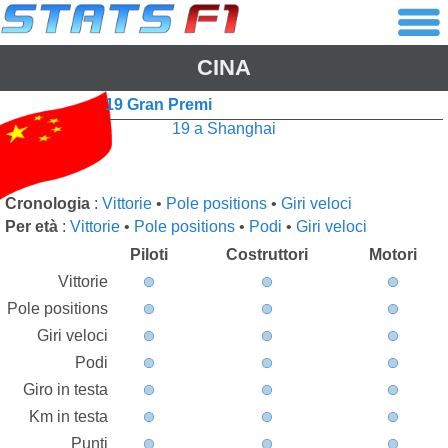
CINA
19 Gran Premi
19 a Shanghai
Cronologia
:
Vittorie
•
Pole positions
•
Giri veloci
Per età
:
Vittorie
•
Pole positions
•
Podi
•
Giri veloci
Piloti
Costruttori
Motori
Vittorie
Pole positions
Giri veloci
Podi
Giro in testa
Km in testa
Punti