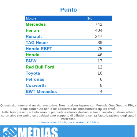
Punto
Motore
Nb
Mercedes
742
Ferrari
404
Renault
247
TAG Heuer
89
Honda RBPT
75
Honda
46
BMW
17
Red Bull Ford
12
Toyota
10
Petronas
6
Cosworth
5
BWT Mercedes
4
Questo sito Internet è un sito amatoriale. Non ha alcun legame con Formula One Group o FIA, e
il suo contenuto non è né approvato né sponsorizzato da tali entità.
Tutti i testi presenti sul sito sono di proprietà esclusiva dei loro autori. È vietato qualsiasi utilizzo
su un altro sito web o su qualsiasi altro supporto di diffusione senza l'autorizzazione degli autori
interessati.
Informazioni / Configura i cookie
|
Pubblico