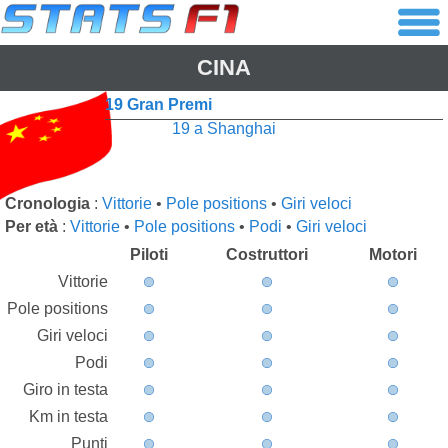
CINA
19 Gran Premi
19 a Shanghai
Cronologia
:
Vittorie
•
Pole positions
•
Giri veloci
Per età
:
Vittorie
•
Pole positions
•
Podi
•
Giri veloci
Piloti
Costruttori
Motori
Vittorie
Pole positions
Giri veloci
Podi
Giro in testa
Km in testa
Punti