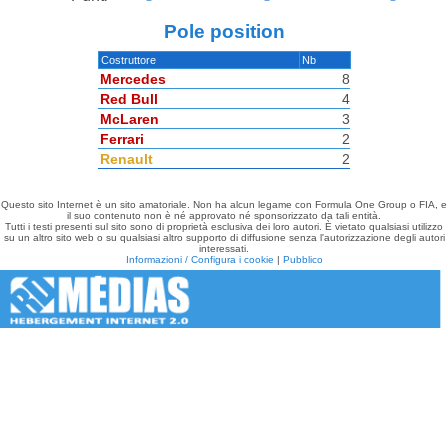
Pole position
Costruttore
Nb
Mercedes
8
Red Bull
4
McLaren
3
Ferrari
2
Renault
2
Questo sito Internet è un sito amatoriale. Non ha alcun legame con Formula One Group o FIA, e
il suo contenuto non è né approvato né sponsorizzato da tali entità.
Tutti i testi presenti sul sito sono di proprietà esclusiva dei loro autori. È vietato qualsiasi utilizzo
su un altro sito web o su qualsiasi altro supporto di diffusione senza l'autorizzazione degli autori
interessati.
Informazioni / Configura i cookie
|
Pubblico