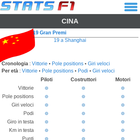
CINA
19 Gran Premi
19 a Shanghai
Cronologia
:
Vittorie
•
Pole positions
•
Giri veloci
Per età
:
Vittorie
•
Pole positions
•
Podi
•
Giri veloci
Piloti
Costruttori
Motori
Vittorie
Pole positions
Giri veloci
Podi
Giro in testa
Km in testa
Punti