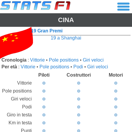
CINA
19 Gran Premi
19 a Shanghai
Cronologia
:
Vittorie
•
Pole positions
•
Giri veloci
Per età
:
Vittorie
•
Pole positions
•
Podi
•
Giri veloci
Piloti
Costruttori
Motori
Vittorie
Pole positions
Giri veloci
Podi
Giro in testa
Km in testa
Punti