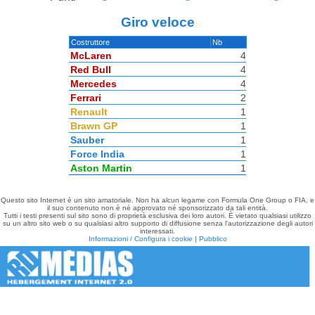
Giro veloce
Costruttore
Nb
McLaren
4
Red Bull
4
Mercedes
4
Ferrari
2
Renault
1
Brawn GP
1
Sauber
1
Force India
1
Aston Martin
1
Questo sito Internet è un sito amatoriale. Non ha alcun legame con Formula One Group o FIA, e
il suo contenuto non è né approvato né sponsorizzato da tali entità.
Tutti i testi presenti sul sito sono di proprietà esclusiva dei loro autori. È vietato qualsiasi utilizzo
su un altro sito web o su qualsiasi altro supporto di diffusione senza l'autorizzazione degli autori
interessati.
Informazioni / Configura i cookie
|
Pubblico