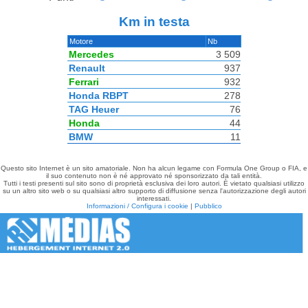
Km in testa
Motore
Nb
Mercedes
3 509
Renault
937
Ferrari
932
Honda RBPT
278
TAG Heuer
76
Honda
44
BMW
11
Questo sito Internet è un sito amatoriale. Non ha alcun legame con Formula One Group o FIA, e
il suo contenuto non è né approvato né sponsorizzato da tali entità.
Tutti i testi presenti sul sito sono di proprietà esclusiva dei loro autori. È vietato qualsiasi utilizzo
su un altro sito web o su qualsiasi altro supporto di diffusione senza l'autorizzazione degli autori
interessati.
Informazioni / Configura i cookie
|
Pubblico