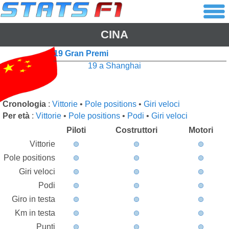
CINA
19 Gran Premi
19 a Shanghai
Cronologia
:
Vittorie
•
Pole positions
•
Giri veloci
Per età
:
Vittorie
•
Pole positions
•
Podi
•
Giri veloci
Piloti
Costruttori
Motori
Vittorie
Pole positions
Giri veloci
Podi
Giro in testa
Km in testa
Punti