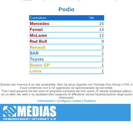
Podio
Costruttore
Nb
Mercedes
15
Ferrari
14
McLaren
12
Red Bull
9
Renault
3
BAR
1
Toyota
1
Brawn GP
1
Lotus
1
Questo sito Internet è un sito amatoriale. Non ha alcun legame con Formula One Group o FIA, e
il suo contenuto non è né approvato né sponsorizzato da tali entità.
Tutti i testi presenti sul sito sono di proprietà esclusiva dei loro autori. È vietato qualsiasi utilizzo
su un altro sito web o su qualsiasi altro supporto di diffusione senza l'autorizzazione degli autori
interessati.
Informazioni / Configura i cookie
|
Pubblico