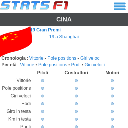
CINA
19 Gran Premi
19 a Shanghai
Cronologia
:
Vittorie
•
Pole positions
•
Giri veloci
Per età
:
Vittorie
•
Pole positions
•
Podi
•
Giri veloci
Piloti
Costruttori
Motori
Vittorie
Pole positions
Giri veloci
Podi
Giro in testa
Km in testa
Punti