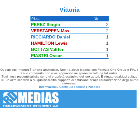
Vittoria
Pilota
Nb
PEREZ Sergio
2
VERSTAPPEN Max
2
RICCIARDO Daniel
1
HAMILTON Lewis
1
BOTTAS Valtteri
1
PIASTRI Oscar
1
Questo sito Internet è un sito amatoriale. Non ha alcun legame con Formula One Group o FIA, e
il suo contenuto non è né approvato né sponsorizzato da tali entità.
Tutti i testi presenti sul sito sono di proprietà esclusiva dei loro autori. È vietato qualsiasi utilizzo
su un altro sito web o su qualsiasi altro supporto di diffusione senza l'autorizzazione degli autori
interessati.
Informazioni / Configura i cookie
|
Pubblico