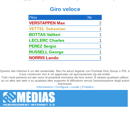
Giro veloce
Pilota
Nb
VERSTAPPEN Max
2
VETTEL Sebastian
1
BOTTAS Valtteri
1
LECLERC Charles
1
PEREZ Sergio
1
RUSSELL George
1
NORRIS Lando
1
Questo sito Internet è un sito amatoriale. Non ha alcun legame con Formula One Group o FIA, e
il suo contenuto non è né approvato né sponsorizzato da tali entità.
Tutti i testi presenti sul sito sono di proprietà esclusiva dei loro autori. È vietato qualsiasi utilizzo
su un altro sito web o su qualsiasi altro supporto di diffusione senza l'autorizzazione degli autori
interessati.
Informazioni / Configura i cookie
|
Pubblico