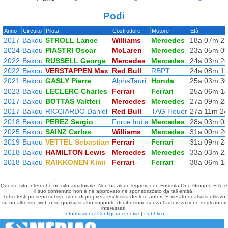
Podi
Anno
Circuito
Pilota
Costruttore
Motore
Età
2017
Bakou
STROLL Lance
Williams
Mercedes
18a 07m 2
2024
Bakou
PIASTRI Oscar
McLaren
Mercedes
23a 05m 0
2022
Bakou
RUSSELL George
Mercedes
Mercedes
24a 03m 2
2022
Bakou
VERSTAPPEN Max
Red Bull
RBPT
24a 08m 1
2021
Bakou
GASLY Pierre
AlphaTauri
Honda
25a 03m 3
2023
Bakou
LECLERC Charles
Ferrari
Ferrari
25a 06m 1
2017
Bakou
BOTTAS Valtteri
Mercedes
Mercedes
27a 09m 2
2017
Bakou
RICCIARDO Daniel
Red Bull
TAG Heuer
27a 11m 2
2018
Bakou
PEREZ Sergio
Force India
Mercedes
28a 03m 0
2025
Bakou
SAINZ Carlos
Williams
Mercedes
31a 00m 2
2019
Bakou
VETTEL Sebastian
Ferrari
Ferrari
31a 09m 2
2018
Bakou
HAMILTON Lewis
Mercedes
Mercedes
33a 03m 2
2018
Bakou
RAIKKONEN Kimi
Ferrari
Ferrari
38a 06m 1
Questo sito Internet è un sito amatoriale. Non ha alcun legame con Formula One Group o FIA, e
il suo contenuto non è né approvato né sponsorizzato da tali entità.
Tutti i testi presenti sul sito sono di proprietà esclusiva dei loro autori. È vietato qualsiasi utilizzo
su un altro sito web o su qualsiasi altro supporto di diffusione senza l'autorizzazione degli autori
interessati.
Informazioni / Configura i cookie
|
Pubblico