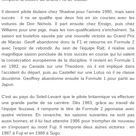
Il devient pilote titulaire chez Shadow pour l'année 1980, mais sans
succès : il ne se qualifie que deux fois en six courses avec les
voitures de Don Nichols. Il part ensuite chez Ensign, puis chez
Williams pour une pige, mais les non-qualifications s'enchaînent. Sa
saison est toutefois sauvée par une nouvelle victoire au Grand Prix
de Macao. Geoff abandonne donc la F1 et retourne en Formule 2
avec l'espoir de rebondir. Au sein de l'équipe Ralt, il réalise une
magnifique saison ponctuée de trois succès en course qui lui valent
la consécration européenne de la discipline. Il revient en Formule 1
en 1982, au Canada sur une Theodore, où il est impliqué dans
l'accident du départ, puis au Castellet sur une Lotus où il se classe
douzième. Geoffrey abandonne ensuite la Formule 1 pour partir au
Japon.
C'est au pays du Soleil-Levant que le pilote britannique va effectuer
une grande partie de sa carrière. Dès 1983, grâce au travail de
l'équipe Ikuzawa, il remporte le titre de Formule 2 japonaise avec
quatre victoires. En revanche, les saisons suivantes ne sont pas
aussi bonnes, et il lui faut attendre 1986 pour triompher de nouveau
en s'imposant au mont Fuji. Il remporte deux autres victoires : en
1987 à Fuji et en 1988 à Sugo.