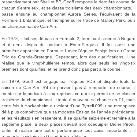
respectivement par Shell et BP, Geoff remporte la dernière course de
chacun d'entre eux, et se classe troisième des deux championnats. Il
passe ensuite au championnat Aurora Series, l'équivalent de la
Formule 1 britannique, et triomphe sur le tracé de Mallory Park, puis
au championnat de Can-Am.
En 1978, il fait ses débuts en Formule 2, terminant sixième à Nogaro
et à deux doigts du podium à Enna-Pergusa. Il fait aussi une
première apparition en Formule 1 avec l'équipe Ensign lors du Grand
Prix de Grande-Bretagne. Cependant, lors des qualifications, il ne
réalise que le vingt-huitième temps, alors que seuls les vingt-six
premiers sont qualifiés, et ne prend donc pas part à la course.
En 1979, Geoff est engagé par l'équipe VDS et dispute toute la
saison de Can-Am. S'il ne parvient pas à remporter de course, il
monte sur le podium à cinq reprises, ce qui lui permet de se classer
troisième du championnat. Il tente à nouveau sa chance en F1, mais
cette fois à Hockenheim au volant d'une Tyrrell 009, une monoplace
déjà plus compétitive que sa modeste Ensign de l'année précédente,
et les résultats s'en ressentent. Il se qualifie seizième et termine à la
septième place, à deux places devant son coéquipier Didier Pironi.
Enfin, il réalise une autre performance tout aussi importante : il
remporte la victoire au Grand Prix de Macao.