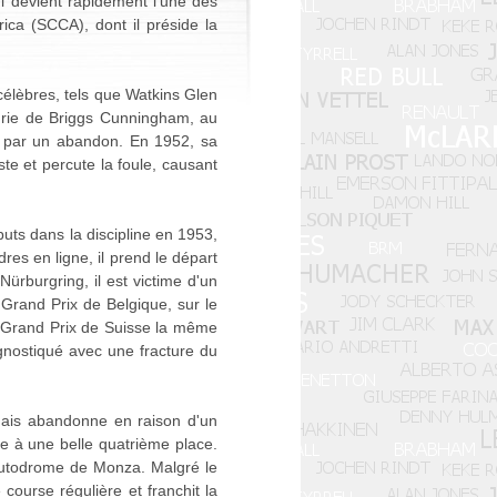
l devient rapidement l'une des
ica (SCCA), dont il préside la
 célèbres, tels que Watkins Glen
curie de Briggs Cunningham, au
s par un abandon. En 1952, sa
te et percute la foule, causant
buts dans la discipline en 1953,
res en ligne, il prend le départ
Nürburgring, il est victime d'un
Grand Prix de Belgique, sur le
u Grand Prix de Suisse la même
agnostiqué avec une fracture du
 mais abandonne en raison d'un
e à une belle quatrième place.
l'autodrome de Monza. Malgré le
course régulière et franchit la