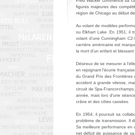
Fred Wacker commence sa carri
figures majeures des compétit
région de Chicago au début d
Au volant de modèles performant
ou Elkhart Lake. En 1951, il 
volant d'une Cunningham C2-R
carrière américaine est marqué
la mort d'un enfant et blessan
Désireux de se mesurer à l'élit
en rejoignant l'écurie français
du Grand Prix des Frontières et
accident à grande vitesse, ma
circuit de Spa-Francorchamps,
année, mais lors d'une séance 
crâne et des côtes cassées.
En 1954, il poursuit sa colla
problème de transmission. Il 
Sa meilleure performance en ca
net déficit de puissance de sa