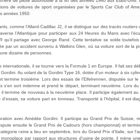
ère de pilote automobile à la fin des années 1940 aux Etats-Unis. I
ions de voitures de sport organisées par le Sports Car Club of Amer
es années 1950.
s, comme l'Allard-Cadillac J2, il se distingue sur des tracés routiers
traverse l'Atlantique pour participer aux 24 Heures du Mans avec l'é
 qu'il partage avec George Rand. Cette tentative se solde toutefoi
e par un accident survenu à Watkins Glen, où sa voiture sort de la pis
t une dizaine de personnes.
e internationale, il se tourne vers la Formule 1 en Europe. Il fait ses dé
e Gordini. Au volant de la Gordini Type 16, dotée d'un moteur à six cylind
 termine troisième. Lors des essais de l'Eifelrennen, disputée sur le 
is s'en sort indemne et prend le départ, terminant neuvième. Lors du 
 il termine de nouveau à la neuvième place. Il participe également a
d'essais, sa voiture part en tonneau. Transporté à l'hôpital, il est di
boration avec Amédée Gordini. Il participe au Grand Prix de Suisse,
dispute ensuite le Grand Prix de Cadours (hors championnat) et termin
tégorie reine a lieu en septembre, lors du Grand Prix d'Italie, sur 
 monoplace par rapport aux structures d'usine de pointe, il mène une 