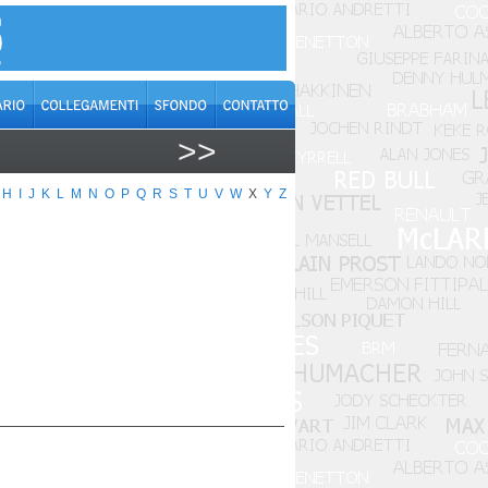
>>
H
I
J
K
L
M
N
O
P
Q
R
S
T
U
V
W
X
Y
Z