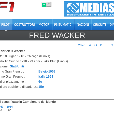
OFF
ON
FRED WACKER
2026
A
B
C
D
E
F
G
ederick G Wacker
o 10 Luglio 1918 - Chicago (Illinois)
to 16 Giugno 1998 - 79 anni - Lake Bluff (Illinois)
zione :
Stati Uniti
imo Gran Premio :
Belgio 1953
timo Gran Premio :
Italia 1954
glior piazzamento :
6o
gliore posizione di partenza
15o
i classificato in Campionato del Mondo
953
1954
nc
nc