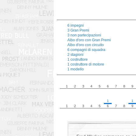
6 impegni
3 Gran Premi
3 non partecipazioni
Albo d'oro con Gran Premi
Albo d'oro con circuito
6 compagni di squadra
2 stagioni
1 costruttore
1 costruttore di motore
1 modello
1
2
3
4
5
6
7
8
9
1
1
1
2
3
4
5
6
7
8
9