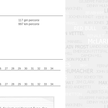
117 giri percorsi
997 km percorsi
6
27
28
29
30
31
32
33
34
6
27
28
29
30
31
32
33
34