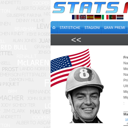
<<
Fr
Nat
Mor
Na
Pr
Ul
Mi
Mi
:
Ma
1